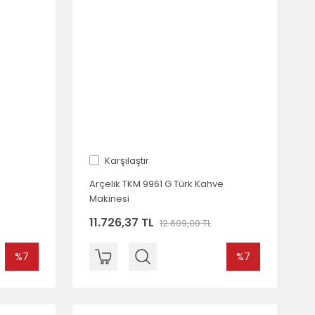
Karşılaştır
Arçelik TKM 9961 G Türk Kahve
Makinesi
11.726,37 TL
12.609,00 TL
%7
%7