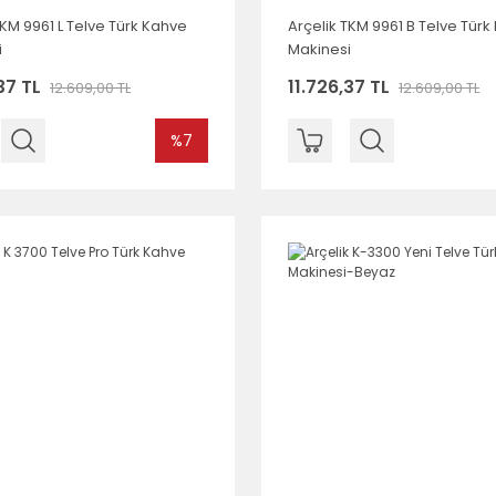
TKM 9961 L Telve Türk Kahve
Arçelik TKM 9961 B Telve Tür
i
Makinesi
37 TL
11.726,37 TL
12.609,00 TL
12.609,00 TL
%7