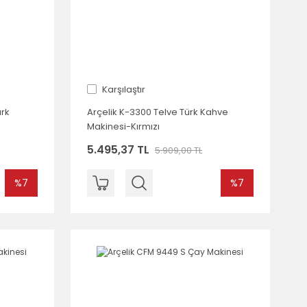
Karşılaştır
ürk
Arçelik K-3300 Telve Türk Kahve
Makinesi-Kırmızı
5.495,37 TL
5.909,00 TL
%7
%7