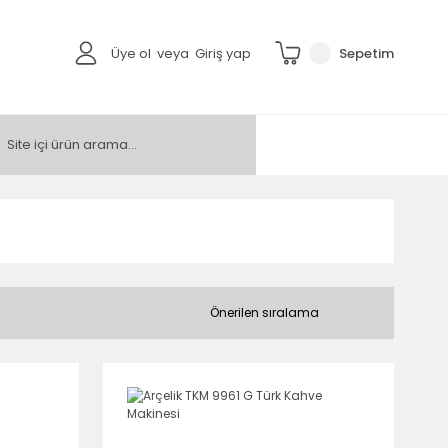
Üye ol
veya
Giriş yap
Sepetim