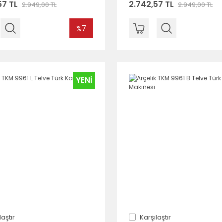
57 TL
2.742,57 TL
2.949,00 TL
2.949,00 TL
%7
YENİ
laştır
Karşılaştır