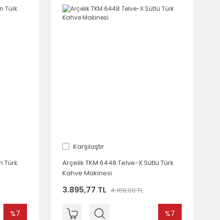
Karşılaştır
n Türk
Arçelik TKM 6448 Telve-X Sütlü Türk
Kahve Makinesi
3.895,77 TL
4.189,00 TL
%7
%7