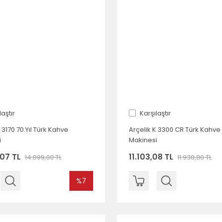
laştır
Karşılaştır
 3170 70.Yıl Türk Kahve
Arçelik K 3300 CR Türk Kahve
i
Makinesi
,07 TL
11.103,08 TL
14.899,00 TL
11.938,80 TL
%7