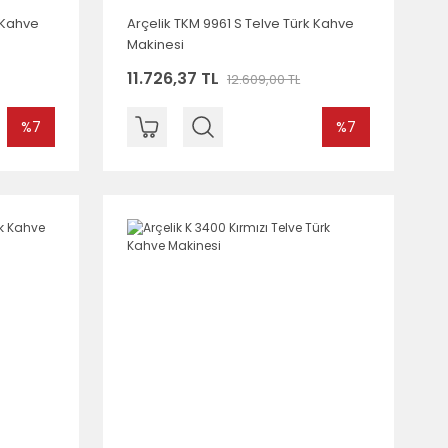
k Kahve
Arçelik TKM 9961 S Telve Türk Kahve
Makinesi
11.726,37 TL
12.609,00 TL
%7
%7