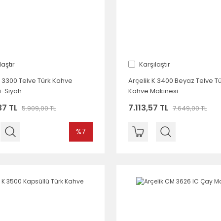
laştır
Karşılaştır
K 3300 Telve Türk Kahve
Arçelik K 3400 Beyaz Telve T
i-Siyah
Kahve Makinesi
37 TL
7.113,57 TL
5.909,00 TL
7.649,00 TL
%7