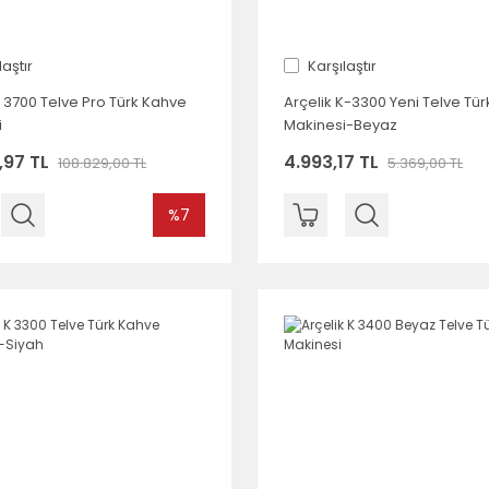
laştır
Karşılaştır
K 3700 Telve Pro Türk Kahve
Arçelik K-3300 Yeni Telve Tü
i
Makinesi-Beyaz
,97 TL
4.993,17 TL
108.829,00 TL
5.369,00 TL
%7