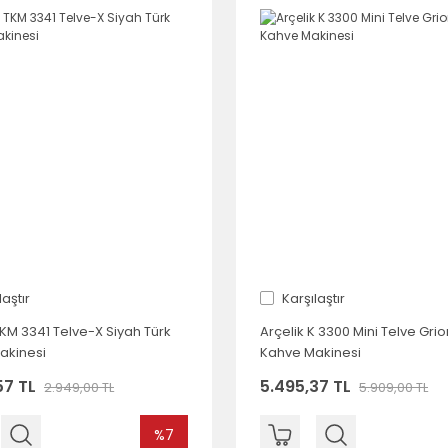
laştır
Karşılaştır
TKM 3341 Telve-X Siyah Türk
Arçelik K 3300 Mini Telve Grio
akinesi
Kahve Makinesi
57 TL
5.495,37 TL
2.949,00 TL
5.909,00 TL
%7