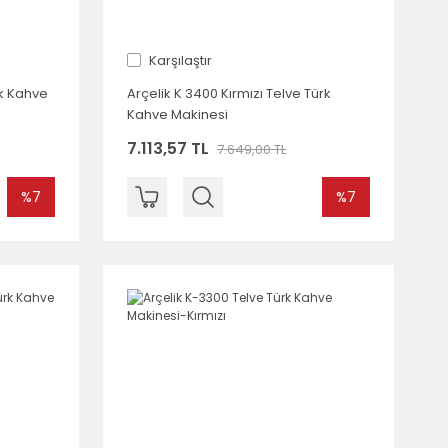
Karşılaştır
rk Kahve
Arçelik K 3400 Kırmızı Telve Türk
Kahve Makinesi
7.113,57 TL
7.649,00 TL
%7
%7