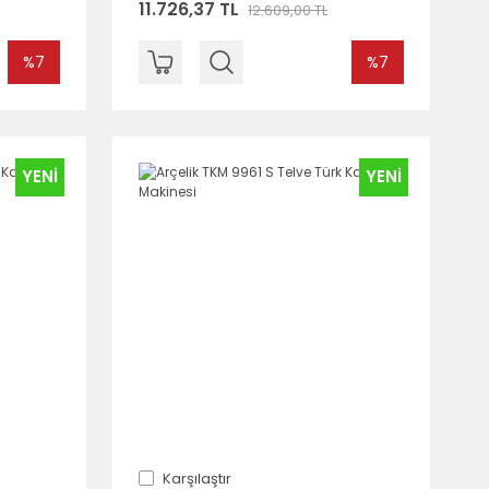
11.726,37 TL
12.609,00 TL
%7
%7
YENİ
YENİ
Karşılaştır