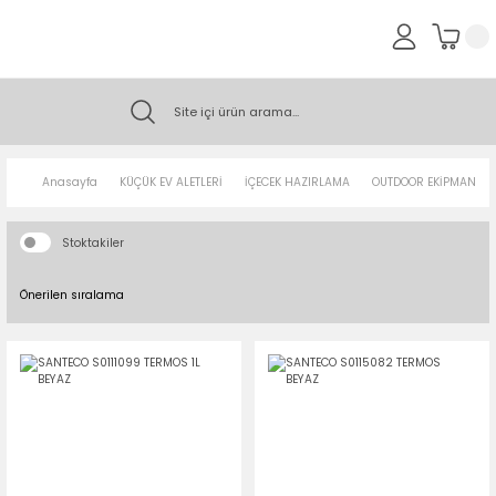
Anasayfa
KÜÇÜK EV ALETLERİ
İÇECEK HAZIRLAMA
OUTDOOR EKİPMAN
Stoktakiler