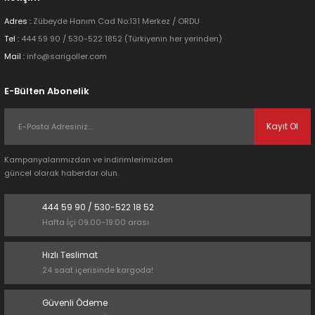
Adres :
Zübeyde Hanım Cad No:131 Merkez / ORDU
Tel :
444 59 90 / 530-522 1852 (Türkiyenin her yerinden)
Mail :
info@sarigoller.com
E-Bülten Abonelik
Kayıt Ol
Kampanyalarımızdan ve indirimlerimizden
güncel olarak haberdar olun.
444 59 90 / 530-522 18 52
Hafta İçi 09.00-19:00 arası
Hızlı Teslimat
24 saat içerisinde kargoda!
Güvenli Ödeme