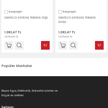
Karşılaştır
Karşılaştır
SANTECO S0115142 TERMOS YEŞİL
SANTECO S0115092 TERMOS
SİYAH
1.282,47 TL
1.282,47 TL
1.379,00 TL
1.379,00 TL
%7
%7
Popüler Markalar
Beyaz Eşya, Elektronik, Ankastre ürünler ve
Küçük ev aletleri
İletişim