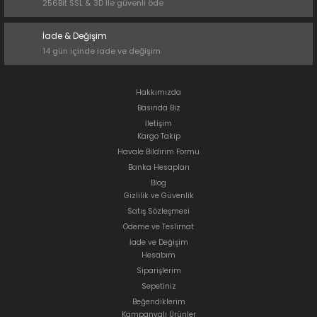
256Bit SSL & 3D İle güvenli öde
İade & Değişim
14 gün içinde iade ve değişim
Hakkımızda
Basında Biz
İletişim
Kargo Takip
Havale Bildirim Formu
Banka Hesapları
Blog
Gizlilik ve Güvenlik
Satış Sözleşmesi
Ödeme ve Teslimat
İade ve Değişim
Hesabım
Siparişlerim
Sepetiniz
Beğendiklerim
Kampanyalı Ürünler