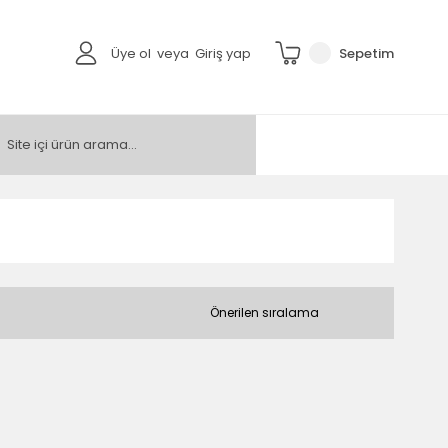
Üye ol
veya
Giriş yap
Sepetim