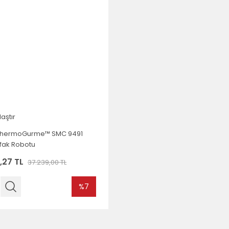
laştır
 ThermoGurme™ SMC 9491
utfak Robotu
,27 TL
37.239,00 TL
%7