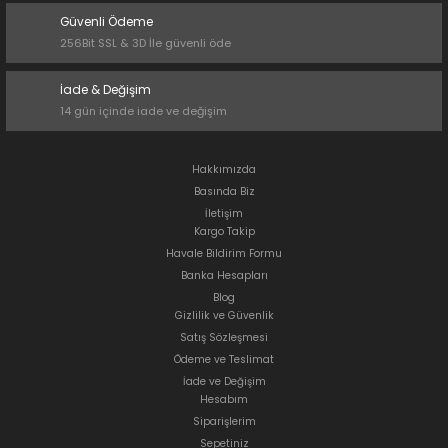
Güvenli Ödeme
256Bit SSL & 3D İle güvenli öde
İade & Değişim
14 gün içinde iade ve değişim
Hakkımızda
Basında Biz
İletişim
Kargo Takip
Havale Bildirim Formu
Banka Hesapları
Blog
Gizlilik ve Güvenlik
Satış Sözleşmesi
Ödeme ve Teslimat
İade ve Değişim
Hesabım
Siparişlerim
Sepetiniz