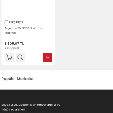
Karşılaştır
Arçelik WFM 3302 S Waffle
Makinesi
3.905,07 TL
4.199,00 TL
%7
Popüler Markalar
Beyaz Eşya, Elektronik, Ankastre ürünler ve
Küçük ev aletleri