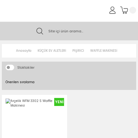
Anasayfa
KÜÇÜK EV ALETLERİ
PİŞİRİCİ
WAFFLE MAKİNESİ
Stoktakiler
YENİ