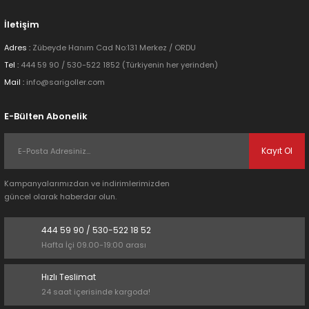
İletişim
Adres :
Zübeyde Hanım Cad No:131 Merkez / ORDU
Tel :
444 59 90 / 530-522 1852 (Türkiyenin her yerinden)
Mail :
info@sarigoller.com
E-Bülten Abonelik
Kayıt Ol
Kampanyalarımızdan ve indirimlerimizden
güncel olarak haberdar olun.
444 59 90 / 530-522 18 52
Hafta İçi 09.00-19:00 arası
Hızlı Teslimat
24 saat içerisinde kargoda!