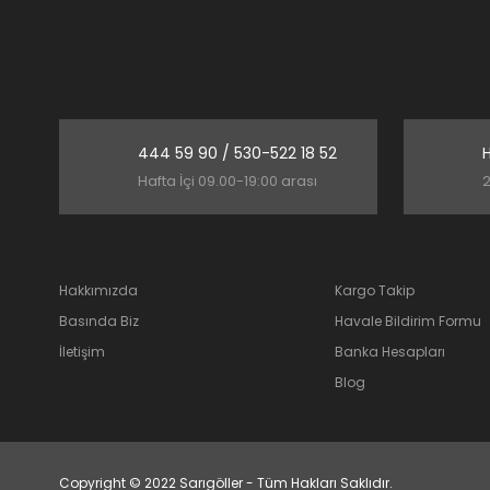
444 59 90 / 530-522 18 52
H
Hafta İçi 09.00-19:00 arası
2
Hakkımızda
Kargo Takip
Basında Biz
Havale Bildirim Formu
İletişim
Banka Hesapları
Blog
Copyright © 2022 Sarıgöller - Tüm Hakları Saklıdır.