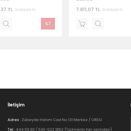
,37 TL
7.811,07 TL
11.209,00 TL
8.399,00 TL
%7
İletişim
Adres :
Zübeyde Hanım Cad No:131 Merkez / ORDU
Tel :
444 59 90 / 530-522 1852 (Türkiyenin her yerinden)