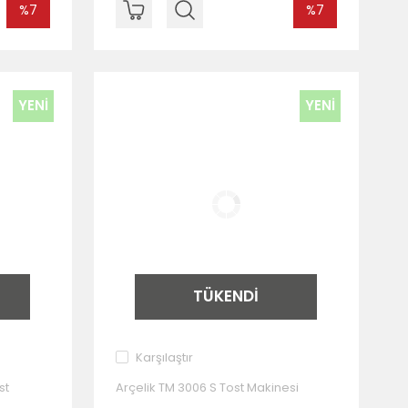
%7
%7
YENİ
YENİ
TÜKENDİ
Karşılaştır
st
Arçelik TM 3006 S Tost Makinesi