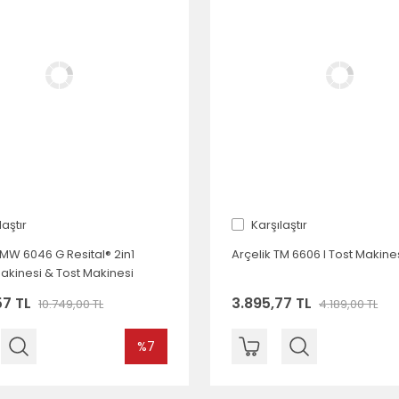
laştır
Karşılaştır
TMW 6046 G Resital® 2in1
Arçelik TM 6606 I Tost Makine
akinesi & Tost Makinesi
57 TL
3.895,77 TL
10.749,00 TL
4.189,00 TL
%7