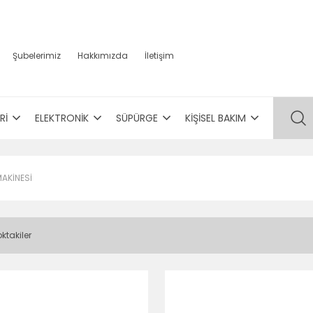
Şubelerimiz
Hakkımızda
İletişim
Rİ
ELEKTRONİK
SÜPÜRGE
KİŞİSEL BAKIM
AKİNESİ
ktakiler