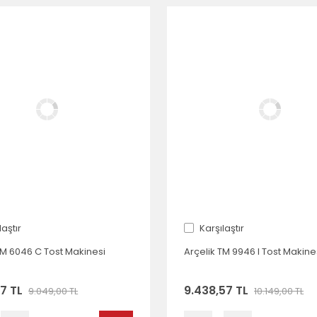
laştır
Karşılaştır
TM 6046 C Tost Makinesi
Arçelik TM 9946 I Tost Makine
57 TL
9.438,57 TL
9.049,00 TL
10.149,00 TL