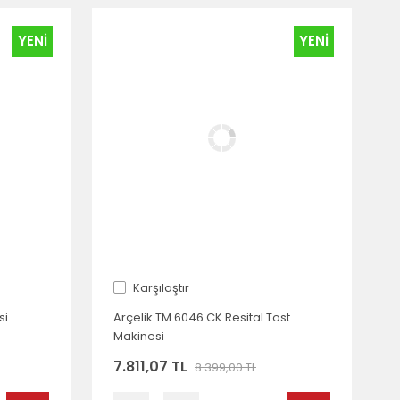
YENİ
YENİ
Karşılaştır
si
Arçelik TM 6046 CK Resital Tost
Makinesi
7.811,07 TL
8.399,00 TL