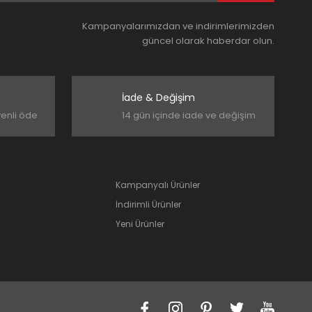
Kampanyalarımızdan ve indirimlerimizden
güncel olarak haberdar olun.
İade & Değişim
venli öde
14 gün içinde iade ve değişim
Kampanyalı Ürünler
İndirimli Ürünler
Yeni Ürünler