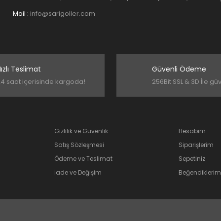
Mail :
info@sarigoller.com
ızlı Teslimat
Güvenli Ödeme
4 saat içerisinde kargoda!
256Bit SSL & 3D İle gü
Gizlilik ve Güvenlik
Hesabım
Satış Sözleşmesi
Siparişlerim
Ödeme ve Teslimat
Sepetiniz
İade ve Değişim
Beğendiklerim