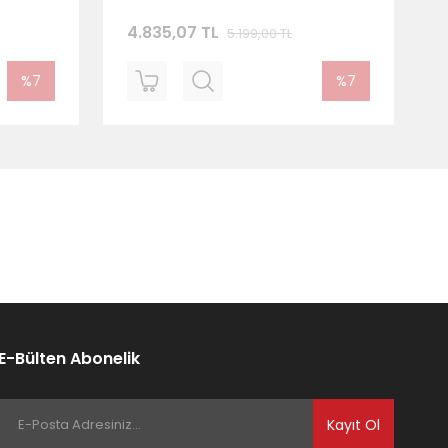
4.835,07 TL
5.199,00 TL
%7
%7
E-Bülten Abonelik
Kayıt Ol