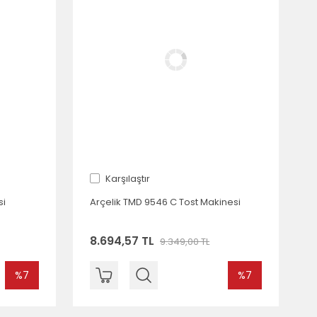
Karşılaştır
si
Arçelik TMD 9546 C Tost Makinesi
8.694,57 TL
9.349,00 TL
%7
%7