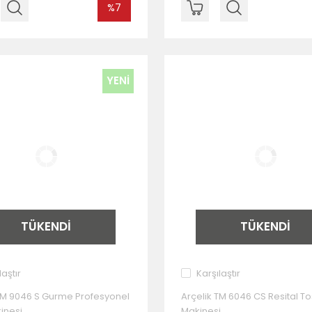
%7
YENİ
TÜKENDİ
TÜKENDİ
laştır
Karşılaştır
 TM 9046 S Gurme Profesyonel
Arçelik TM 6046 CS Resital To
inesi
Makinesi