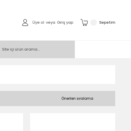
Üye ol
veya
Giriş yap
Sepetim