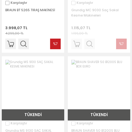
Karşılaştır
Karşılaştır
BRAUN BT 5265 TIRAŞ MAKİNESİ
Grundig MC 9030 Saç Sakal
Kesme Makineleri
3.998,07 TL
1.115,07 TL
4.299,00 TL
1.199,00 TL
%7
%7
TÜKENDİ
TÜKENDİ
Karşılaştır
Karşılaştır
Grundig MS 9130 SAÇ SAKAL
BRAUN SHAVER 50 B1200S BLU