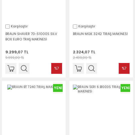
Karşılaştır
Karşılaştır
BRAUN SHAVER 70-S1000S SILV
BRAUN MGK 3242 TIRAŞ MAKİNESİ
BOX EURO TRAŞ MAKİNESİ
9.299,07 TL
2.324,07 TL
9.999,00 TL
2.499,00 TL
%7
%7
YENİ
YENİ