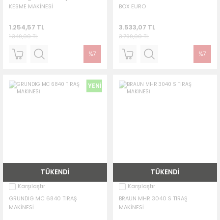
KESME MAKİNESİ
BOX EURO
1.254,57 TL
3.533,07 TL
1.349,00 TL
3.799,00 TL
%7
%7
YENİ
TÜKENDİ
TÜKENDİ
Karşılaştır
Karşılaştır
GRUNDIG MC 6840 TIRAŞ
BRAUN MHR 3040 S TIRAŞ
MAKİNESİ
MAKİNESİ