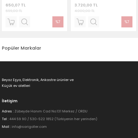
650,07 TL
3.720,00 TL
699,00 TL
4.000,00 TL
%7
%7
Popüler Markalar
Beyaz Eşya, Elektronik, Ankastre ürünler ve
Küçük ev aletleri
İletişim
Adres :
Zübeyde Hanım Cad No:131 Merkez / ORDU
Tel :
444 59 90 / 530-522 1852 (Türkiyenin her yerinden)
Mail :
info@sarigoller.com