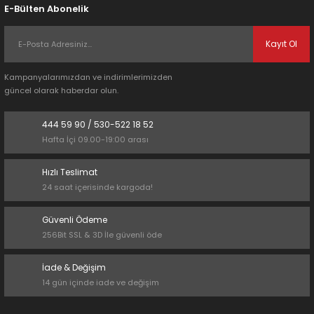
E-Bülten Abonelik
Kayıt Ol
Kampanyalarımızdan ve indirimlerimizden
güncel olarak haberdar olun.
444 59 90 / 530-522 18 52
Hafta İçi 09.00-19:00 arası
Hızlı Teslimat
24 saat içerisinde kargoda!
Güvenli Ödeme
256Bit SSL & 3D İle güvenli öde
İade & Değişim
14 gün içinde iade ve değişim