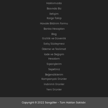
Hakkımızda
Basında Biz
İletişim
Kargo Takip
Havale Bildirim Formu
Banka Hesapları
Blog
Gizlilik ve Güvenlik
Satış Sözleşmesi
Ödeme ve Teslimat
İade ve Değişim
Hesabım
Siparişlerim
Sepetiniz
Beğendiklerim
Kampanyalı Ürünler
İndirimli Ürünler
Yeni Ürünler
Copyright © 2022 Sarıgöller - Tüm Hakları Saklıdır.