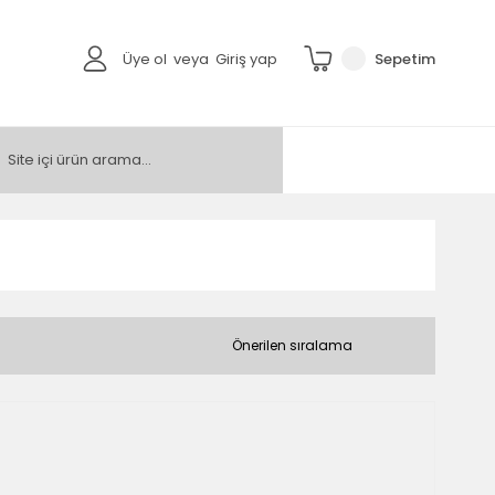
Üye ol
veya
Giriş yap
Sepetim