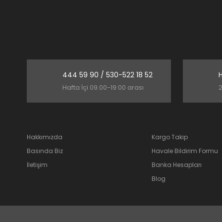
444 59 90 / 530-522 18 52
H
Hafta İçi 09.00-19:00 arası
2
Hakkımızda
Kargo Takip
Basında Biz
Havale Bildirim Formu
İletişim
Banka Hesapları
Blog