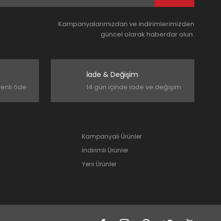
Kampanyalarımızdan ve indirimlerimizden
güncel olarak haberdar olun.
İade & Değişim
venli öde
14 gün içinde iade ve değişim
Kampanyalı Ürünler
İndirimli Ürünler
Yeni Ürünler