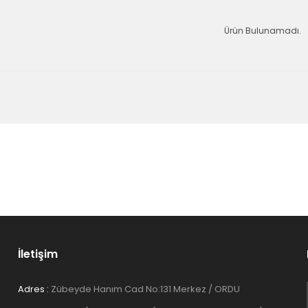
Ürün Bulunamadı.
İletişim
Adres :
Zübeyde Hanım Cad No:131 Merkez / ORDU