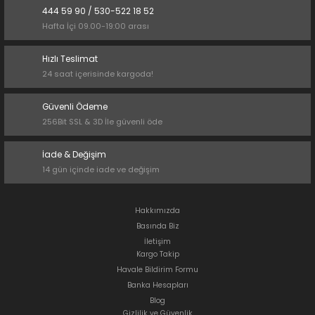
444 59 90 / 530-522 18 52
Hafta İçi 09.00-19:00 arası
Hızlı Teslimat
24 saat içerisinde kargoda!
Güvenli Ödeme
256Bit SSL & 3D İle güvenli öde
İade & Değişim
14 gün içinde iade ve değişim
Hakkımızda
Basında Biz
İletişim
Kargo Takip
Havale Bildirim Formu
Banka Hesapları
Blog
Gizlilik ve Güvenlik