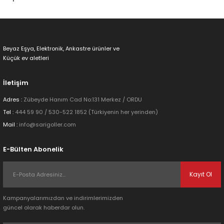
Beyaz Eşya, Elektronik, Ankastre ürünler ve
Küçük ev aletleri
İletişim
Adres :
Zübeyde Hanım Cad No:131 Merkez / ORDU
Tel :
444 59 90 / 530-522 1852 (Türkiyenin her yerinden)
Mail :
info@sarigoller.com
E-Bülten Abonelik
Kayıt Ol
Kampanyalarımızdan ve indirimlerimizden
güncel olarak haberdar olun.