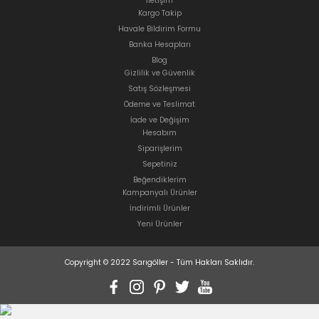
İletişim
Kargo Takip
Havale Bildirim Formu
Banka Hesapları
Blog
Gizlilik ve Güvenlik
Satış Sözleşmesi
Ödeme ve Teslimat
İade ve Değişim
Hesabım
Siparişlerim
Sepetiniz
Beğendiklerim
Kampanyalı Ürünler
İndirimli Ürünler
Yeni Ürünler
Copyright © 2022 Sarıgöller - Tüm Hakları Saklıdır.