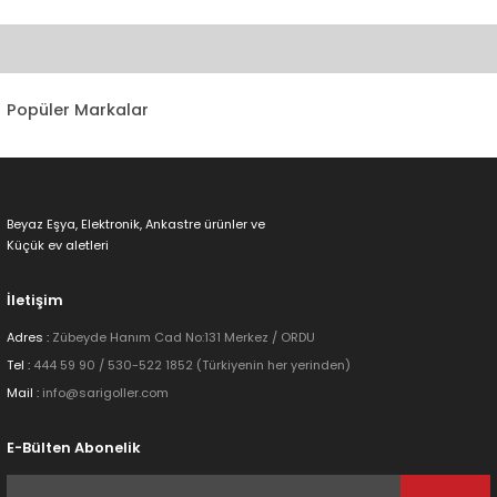
Bu ürünün fiyat bilgisi, resim, ürün açıklamalarında ve diğer
konularda yetersiz gördüğünüz noktaları öneri formunu kullanarak
tarafımıza iletebilirsiniz.
Görüş ve önerileriniz için teşekkür ederiz.
Popüler Markalar
Ürün resmi kalitesiz, bozuk veya görüntülenemiyor.
Ürün açıklamasında eksik bilgiler bulunuyor.
Ürün bilgilerinde hatalar bulunuyor.
Beyaz Eşya, Elektronik, Ankastre ürünler ve
Ürün fiyatı diğer sitelerden daha pahalı.
Küçük ev aletleri
Bu ürüne benzer farklı alternatifler olmalı.
İletişim
Adres :
Zübeyde Hanım Cad No:131 Merkez / ORDU
Tel :
444 59 90 / 530-522 1852 (Türkiyenin her yerinden)
Mail :
info@sarigoller.com
Gönder
E-Bülten Abonelik