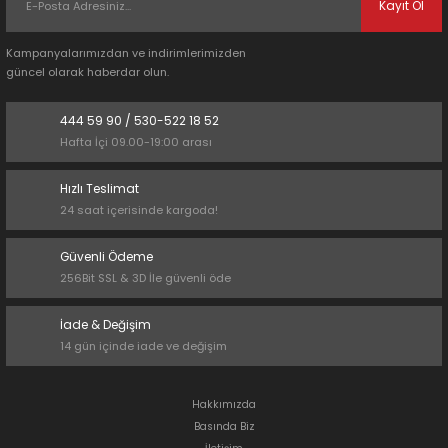
Kayıt Ol
Kampanyalarımızdan ve indirimlerimizden
güncel olarak haberdar olun.
444 59 90 / 530-522 18 52
Hafta İçi 09.00-19:00 arası
Hızlı Teslimat
24 saat içerisinde kargoda!
Güvenli Ödeme
256Bit SSL & 3D İle güvenli öde
İade & Değişim
14 gün içinde iade ve değişim
Hakkımızda
Basında Biz