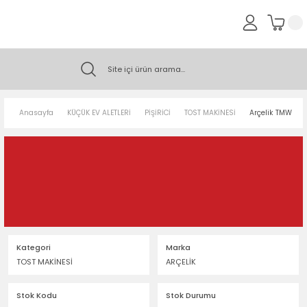
Anasayfa
KÜÇÜK EV ALETLERİ
PİŞİRİCİ
TOST MAKİNESİ
Arçelik TMW 604
Kategori
Marka
TOST MAKİNESİ
ARÇELİK
Stok Kodu
Stok Durumu