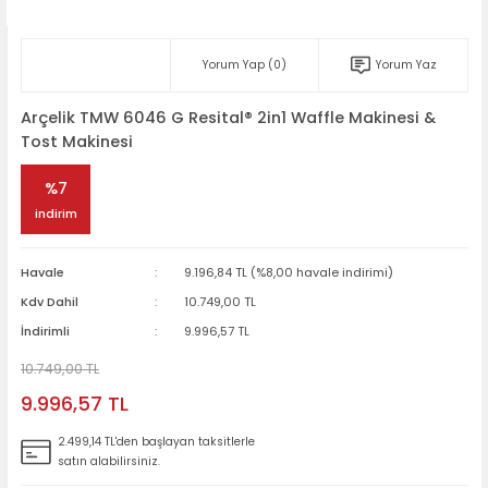
Yorum Yap (0)
Yorum Yaz
Arçelik TMW 6046 G Resital® 2in1 Waffle Makinesi &
Tost Makinesi
%7
indirim
Havale
9.196,84 TL (%8,00 havale indirimi)
Kdv Dahil
10.749,00 TL
İndirimli
9.996,57 TL
10.749,00 TL
9.996,57 TL
2.499,14 TL'den başlayan taksitlerle
satın alabilirsiniz.