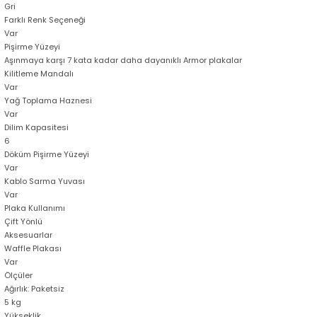
Gri
Farklı Renk Seçeneği
Var
Pişirme Yüzeyi
Aşınmaya karşı 7 kata kadar daha dayanıklı Armor plakalar
Kilitleme Mandalı
Var
Yağ Toplama Haznesi
Var
Dilim Kapasitesi
6
Döküm Pişirme Yüzeyi
Var
Kablo Sarma Yuvası
Var
Plaka Kullanımı
Çift Yönlü
Aksesuarlar
Waffle Plakası
Var
Ölçüler
Ağırlık: Paketsiz
5 kg
Yükseklik