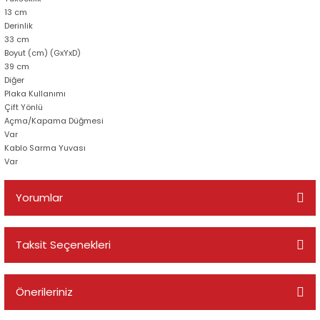
13 cm
Derinlik
33 cm
Boyut (cm) (GxYxD)
39 cm
Diğer
Plaka Kullanımı
Çift Yönlü
Açma/Kapama Düğmesi
Var
Kablo Sarma Yuvası
Var
Yorumlar
Taksit Seçenekleri
Bu ürüne ilk yorumu siz yapın!
Önerileriniz
Yorum Yaz