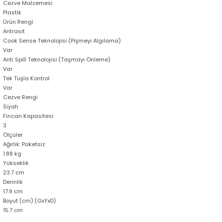
Cezve Malzemesi
Plastik
Ürün Rengi
Antrasit
Cook Sense Teknolojisi (Pişmeyi Algılama)
Var
Anti Spill Teknolojisi (Taşmayı Önleme)
Var
Tek Tuşla Kontrol
Var
Cezve Rengi
Siyah
Fincan Kapasitesi
3
Ölçüler
Ağırlık: Paketsiz
1.88 kg
Yükseklik
23.7 cm
Derinlik
17.9 cm
Boyut (cm) (GxYxD)
15.7 cm