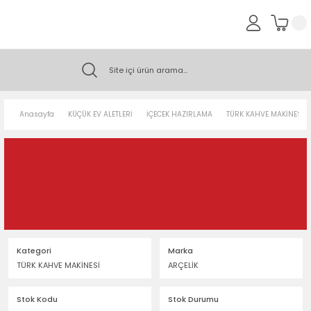
Anasayfa
KÜÇÜK EV ALETLERİ
İÇECEK HAZIRLAMA
TÜRK KAHVE MAKİNESİ
Kategori
Marka
TÜRK KAHVE MAKİNESİ
ARÇELİK
Stok Kodu
Stok Durumu