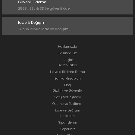
Güvenli Ödeme
256Bit SSL & 3D İle güvenli öde
İade & Değişim
14 gün içinde iade ve değişim
Hakkımızda
Basında Biz
İletişim
Kargo Takip
Havale Bildirim Formu
Banka Hesapları
Blog
Gizlilik ve Güvenlik
Satış Sözleşmesi
Ödeme ve Teslimat
İade ve Değişim
Hesabım
Siparişlerim
Sepetiniz