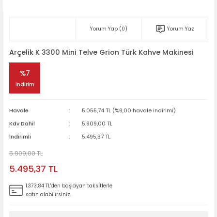
Yorum Yap (0)
Yorum Yaz
Arçelik K 3300 Mini Telve Grion Türk Kahve Makinesi
%7
indirim
Havale
5.055,74 TL (%8,00 havale indirimi)
Kdv Dahil
5.909,00 TL
İndirimli
5.495,37 TL
5.909,00 TL
5.495,37 TL
1.373,84 TL'den başlayan taksitlerle
satın alabilirsiniz.