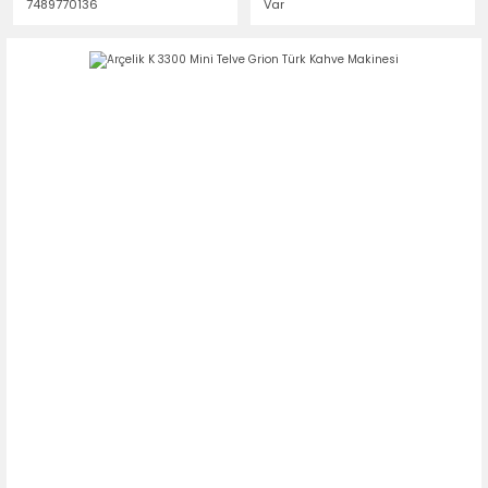
7489770136
Var