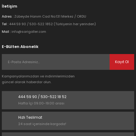
İletişim
Adres :
Zübeyde Hanım Cad No:131 Merkez / ORDU
Tel :
444 59 90 / 530-522 1852 (Türkiyenin her yerinden)
Mail :
info@sarigoller.com
Gönder
E-Bülten Abonelik
Kayıt Ol
Kampanyalarımızdan ve indirimlerimizden
güncel olarak haberdar olun.
444 59 90 / 530-522 18 52
Hafta İçi 09.00-19:00 arası
Hızlı Teslimat
24 saat içerisinde kargoda!