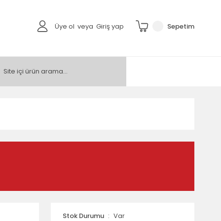
Üye ol
veya
Giriş yap
Sepetim
Stok Durumu
Var