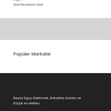
Gizli Rezistans Gizli
Bu ürünün fiyat bilgisi, resim, ürün açıklamalarında ve diğer 
Görüş ve önerileriniz için teşekkür ederiz.
Ürün resmi kalitesiz, bozuk veya görüntülenemiyor.
Popüler Markalar
Ürün açıklamasında eksik bilgiler bulunuyor.
Ürün bilgilerinde hatalar bulunuyor.
Ürün fiyatı diğer sitelerden daha pahalı.
Bu ürüne benzer farklı alternatifler olmalı.
Beyaz Eşya, Elektronik, Ankastre ürünler ve
Küçük ev aletleri