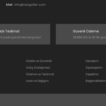
Gönder
Mail :
info@sarigoller.com
ızlı Teslimat
Güvenli Ödeme
4 saat içerisinde kargoda!
256Bit SSL & 3D İle gü
Gizlilik ve Güvenlik
Hesabım
Satış Sözleşmesi
Siparişlerim
Ödeme ve Teslimat
Sepetiniz
İade ve Değişim
Beğendiklerim