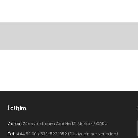
konularda yetersiz gördüğünüz noktaları öneri formunu kullanarak tarafım
Bu ürüne ilk yorumu siz yapın!
Yorum Yaz
İletişim
Adres :
Zübeyde Hanım Cad No:131 Merkez / ORDU
Tel :
444 59 90 / 530-522 1852 (Türkiyenin her yerinden)