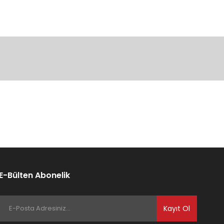
ıza iletebilirsiniz.
E-Bülten Abonelik
Kayıt Ol