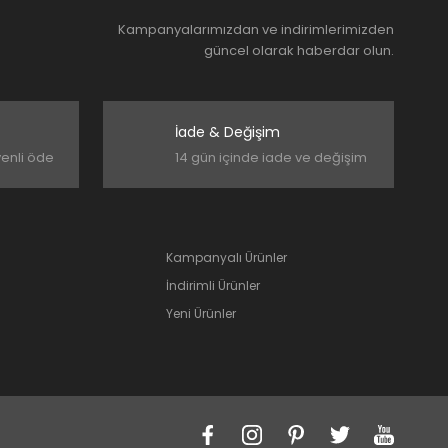
Kampanyalarımızdan ve indirimlerimizden
güncel olarak haberdar olun.
İade & Değişim
venli öde
14 gün içinde iade ve değişim
Kampanyalı Ürünler
İndirimli Ürünler
Yeni Ürünler