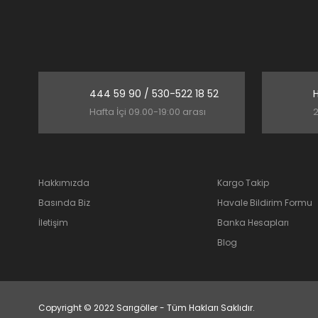
444 59 90 / 530-522 18 52
H
Hafta İçi 09.00-19:00 arası
2
Hakkımızda
Kargo Takip
Basında Biz
Havale Bildirim Formu
İletişim
Banka Hesapları
Blog
Copyright © 2022 Sarıgöller - Tüm Hakları Saklıdır.