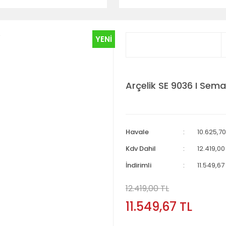
YENİ
Arçelik SE 9036 I Sem
Havale
10.625,70
Kdv Dahil
12.419,00
İndirimli
11.549,67
12.419,00 TL
11.549,67 TL