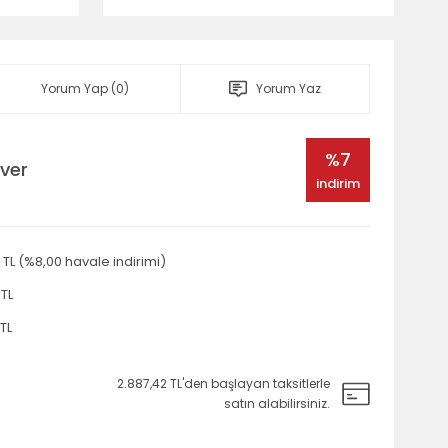
Yorum Yap (0)
Yorum Yaz
%7
aver
indirim
 TL (%8,00 havale indirimi)
 TL
 TL
2.887,42 TL'den başlayan taksitlerle
satın alabilirsiniz.