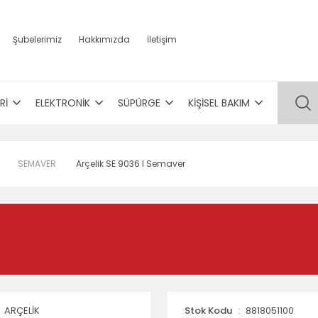
Şubelerimiz
Hakkımızda
İletişim
Rİ
ELEKTRONİK
SÜPÜRGE
KİŞİSEL BAKIM
SEMAVER
Arçelik SE 9036 I Semaver
ARÇELİK
Stok Kodu
8818051100