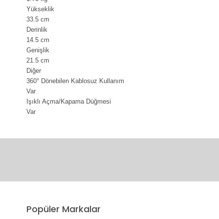
Yükseklik
33.5 cm
Derinlik
14.5 cm
Genişlik
21.5 cm
Diğer
360° Dönebilen Kablosuz Kullanım
Var
Işıklı Açma/Kapama Düğmesi
Var
Bu ürünün fiyat bilgisi, resim, ürün açıklamalarında ve diğer 
Görüş ve önerileriniz için teşekkür ederiz.
Ürün resmi kalitesiz, bozuk veya görüntülenemiyor.
Popüler Markalar
Ürün açıklamasında eksik bilgiler bulunuyor.