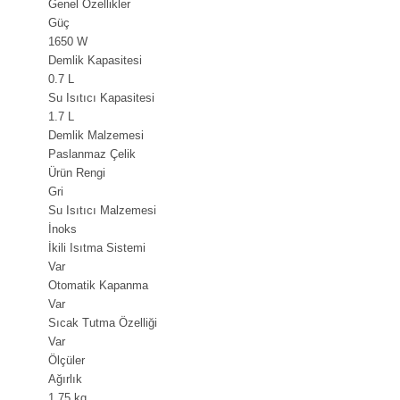
Genel Özellikler
Güç
1650 W
Demlik Kapasitesi
0.7 L
Su Isıtıcı Kapasitesi
1.7 L
Demlik Malzemesi
Paslanmaz Çelik
Ürün Rengi
Gri
Su Isıtıcı Malzemesi
İnoks
İkili Isıtma Sistemi
Var
Otomatik Kapanma
Var
Sıcak Tutma Özelliği
Var
Ölçüler
Ağırlık
1.75 kg