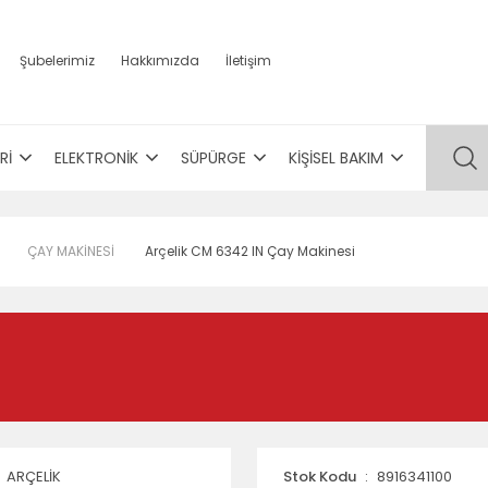
Şubelerimiz
Hakkımızda
İletişim
Rİ
ELEKTRONİK
SÜPÜRGE
KİŞİSEL BAKIM
ÇAY MAKİNESİ
Arçelik CM 6342 IN Çay Makinesi
ARÇELİK
Stok Kodu
8916341100