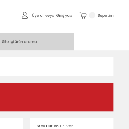
Üye ol
veya
Giriş yap
Sepetim
Stok Durumu
Var