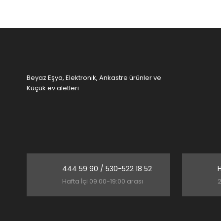
Ürün bilgilerinde hatalar bulunuyor.
Ürün fiyatı diğer sitelerden daha pahalı.
Bu ürüne benzer farklı alternatifler olmalı.
Beyaz Eşya, Elektronik, Ankastre ürünler ve
Küçük ev aletleri
444 59 90 / 530-522 18 52
H
Hafta İçi 09.00-19:00 arası
2