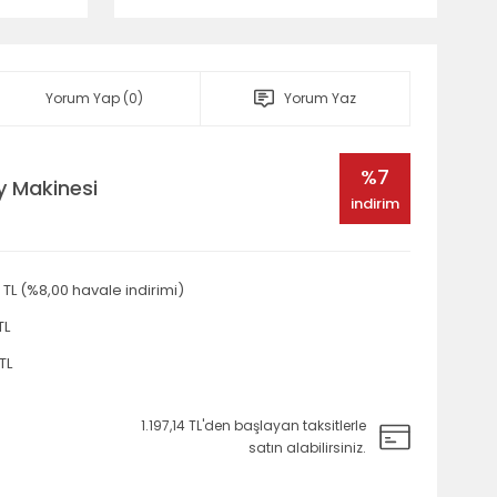
Yorum Yap (0)
Yorum Yaz
%7
y Makinesi
indirim
 TL (%8,00 havale indirimi)
TL
TL
1.197,14 TL'den başlayan taksitlerle
satın alabilirsiniz.