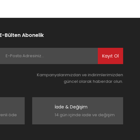
E-Bülten Abonelik
Kayıt Ol
Kampanyalarımızdan ve indirimlerimizden
güncel olarak haberdar olun.
İade & Değişim
venli öde
14 gün içinde iade ve değişim