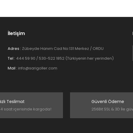
İletişim
Adres :
Zübeyde Hanım Cad No:131 Merkez / ORDU
Tel :
444 59 90 / 530-522 1852 (Türkiyenin her yerinden)
Gönder
Mail :
info@sarigoller.com
ızlı Teslimat
Güvenli Ödeme
4 saat içerisinde kargoda!
256Bit SSL & 3D İle gü