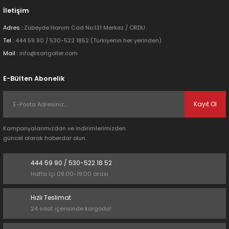
İletişim
Adres :
Zübeyde Hanım Cad No:131 Merkez / ORDU
Tel :
444 59 90 / 530-522 1852 (Türkiyenin her yerinden)
Mail :
info@sarigoller.com
Gönder
E-Bülten Abonelik
Kayıt Ol
Kampanyalarımızdan ve indirimlerimizden
güncel olarak haberdar olun.
444 59 90 / 530-522 18 52
Hafta İçi 09.00-19:00 arası
Hızlı Teslimat
24 saat içerisinde kargoda!