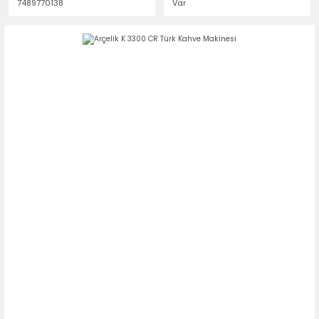
7489770138
Var