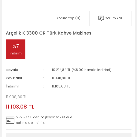
Yorum Yap (0)
Yorum Yaz
Arçelik K 3300 CR Türk Kahve Makinesi
%7
indirim
Havale
10.214,84 TL (%8,00 havale indirimi)
Kdv Dahil
11.938,80 TL
İndirimli
11.103,08 TL
11.938,80 TL
11.103,08 TL
2.775,77 TL'den başlayan taksitlerle
satın alabilirsiniz.