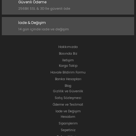
Güvenli Ödeme
256Bit SSL & 3D İle güvenli öde
İade & Değişim
14 gün içinde iade ve değişim
Hakkımızda
Basında Biz
İletişim
Kargo Takip
Havale Bildirim Formu
Banka Hesapları
Blog
Gizlilik ve Güvenlik
Satış Sözleşmesi
Ödeme ve Teslimat
İade ve Değişim
Hesabım
Siparişlerim
Sepetiniz