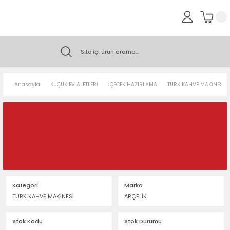
Anasayfa
KÜÇÜK EV ALETLERİ
İÇECEK HAZIRLAMA
TÜRK KAHVE MAKİNESİ
Kategori
Marka
TÜRK KAHVE MAKİNESİ
ARÇELİK
Stok Kodu
Stok Durumu