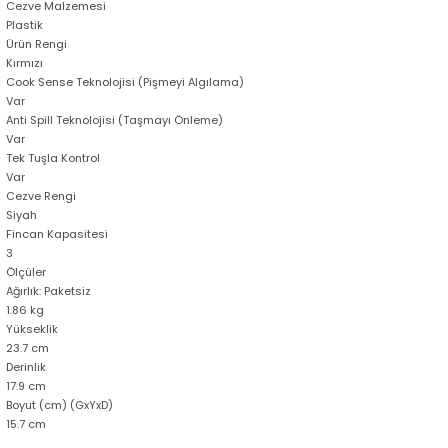
Cezve Malzemesi
Plastik
Ürün Rengi
Kırmızı
Cook Sense Teknolojisi (Pişmeyi Algılama)
Var
Anti Spill Teknolojisi (Taşmayı Önleme)
Var
Tek Tuşla Kontrol
Var
Cezve Rengi
Siyah
Fincan Kapasitesi
3
Ölçüler
Ağırlık: Paketsiz
1.86 kg
Yükseklik
23.7 cm
Derinlik
17.9 cm
Boyut (cm) (GxYxD)
15.7 cm