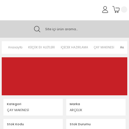
Anasayfa
KÜÇÜK EV ALETLERİ
İÇECEK HAZIRLAMA
ÇAY MAKİNESİ
Arçel
Kategori
Marka
ÇAY MAKİNESİ
ARÇELİK
Stok Kodu
Stok Durumu