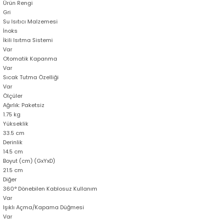
Ürün Rengi
Gri
Su Isıtıcı Malzemesi
İnoks
İkili Isıtma Sistemi
Var
Otomatik Kapanma
Var
Sıcak Tutma Özelliği
Var
Ölçüler
Ağırlık: Paketsiz
1.75 kg
Yükseklik
33.5 cm
Derinlik
14.5 cm
Boyut (cm) (GxYxD)
21.5 cm
Diğer
360° Dönebilen Kablosuz Kullanım
Var
Işıklı Açma/Kapama Düğmesi
Var