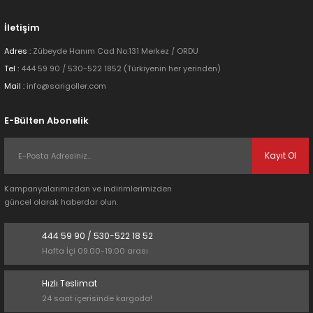
Bu ürüne benzer farklı alternatifler olmalı.
İletişim
Adres :
Zübeyde Hanım Cad No:131 Merkez / ORDU
Tel :
444 59 90 / 530-522 1852 (Türkiyenin her yerinden)
Mail :
info@sarigoller.com
Gönder
E-Bülten Abonelik
Kayıt Ol
Kampanyalarımızdan ve indirimlerimizden
güncel olarak haberdar olun.
444 59 90 / 530-522 18 52
Hafta İçi 09.00-19:00 arası
Hızlı Teslimat
24 saat içerisinde kargoda!