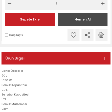
Sepete Ekle
Hemen Al
Karşılaştır
Ürün Bilgisi
Genel Özellikler
Güç
1650 W
Demlik Kapasitesi
0.7 L
Su Isıtıcı Kapasitesi
1.7 L
Demlik Malzemesi
Cam