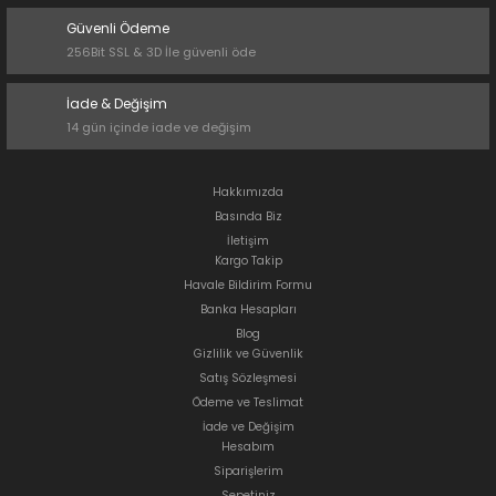
Güvenli Ödeme
256Bit SSL & 3D İle güvenli öde
İade & Değişim
14 gün içinde iade ve değişim
Hakkımızda
Basında Biz
İletişim
Kargo Takip
Havale Bildirim Formu
Banka Hesapları
Blog
Gizlilik ve Güvenlik
Satış Sözleşmesi
Ödeme ve Teslimat
İade ve Değişim
Hesabım
Siparişlerim
Sepetiniz