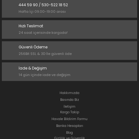
444 59 90 / 530-522 18 52
Hafta İçi 09.00-19:00 arası
Hızlı Teslimat
24 saat içerisinde kargoda!
Güvenli Ödeme
256Bit SSL & 3D İle güvenli öde
İade & Değişim
14 gün içinde iade ve değişim
Hakkımızda
Basında Biz
İletişim
Kargo Takip
Havale Bildirim Formu
Banka Hesapları
Blog
Gizlilik ve Güvenlik