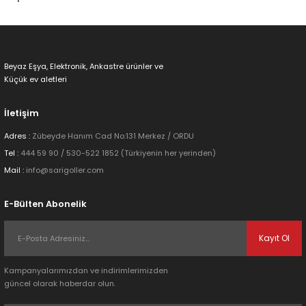
Beyaz Eşya, Elektronik, Ankastre ürünler ve
Küçük ev aletleri
İletişim
Adres :
Zübeyde Hanım Cad No:131 Merkez / ORDU
Tel :
444 59 90 / 530-522 1852 (Türkiyenin her yerinden)
Mail :
info@sarigoller.com
E-Bülten Abonelik
Kayıt Ol
Kampanyalarımızdan ve indirimlerimizden
güncel olarak haberdar olun.