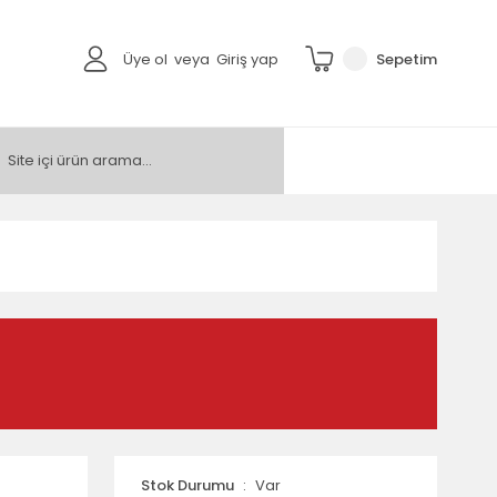
Üye ol
veya
Giriş yap
Sepetim
Stok Durumu
Var