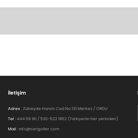
konularda yetersiz gördüğünüz noktaları öneri formunu kullanarak tarafım
Bu ürüne ilk yorumu siz yapın!
Yorum Yaz
İletişim
Adres :
Zübeyde Hanım Cad No:131 Merkez / ORDU
Tel :
444 59 90 / 530-522 1852 (Türkiyenin her yerinden)
Gönder
Mail :
info@sarigoller.com