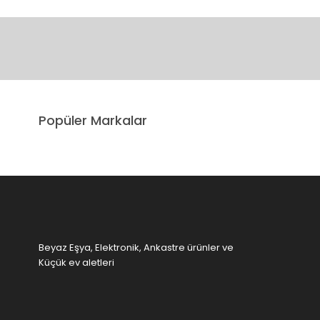
Bu ürünün fiyat bilgisi, resim, ürün açıklamalarında ve diğer 
Görüş ve önerileriniz için teşekkür ederiz.
Ürün resmi kalitesiz, bozuk veya görüntülenemiyor.
Popüler Markalar
Ürün açıklamasında eksik bilgiler bulunuyor.
Ürün bilgilerinde hatalar bulunuyor.
Ürün fiyatı diğer sitelerden daha pahalı.
Bu ürüne benzer farklı alternatifler olmalı.
Beyaz Eşya, Elektronik, Ankastre ürünler ve
Küçük ev aletleri