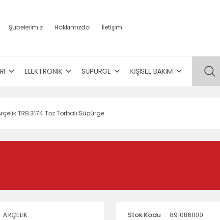
Şubelerimiz
Hakkımızda
İletişim
Rİ
ELEKTRONİK
SÜPÜRGE
KİŞİSEL BAKIM
Arçelik TRB 3174 Toz Torbalı Süpürge
ARÇELİK
Stok Kodu
8910861100