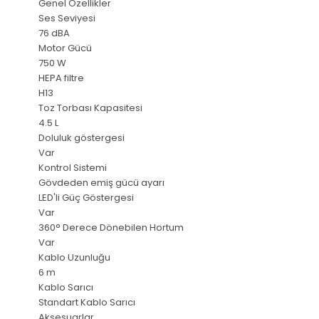
Genel Özellikler
Ses Seviyesi
76 dBA
Motor Gücü
750 W
HEPA filtre
H13
Toz Torbası Kapasitesi
4.5 L
Doluluk göstergesi
Var
Kontrol Sistemi
Gövdeden emiş gücü ayarı
LED'li Güç Göstergesi
Var
360° Derece Dönebilen Hortum
Var
Kablo Uzunluğu
6 m
Kablo Sarıcı
Standart Kablo Sarıcı
Aksesuarlar