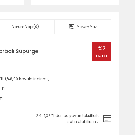
Yorum Yap (0)
Yorum Yaz
%7
Torbalı Süpürge
indirim
TL (%8,00 havale indirimi)
 TL
TL
2.441,02 TL'den başlayan taksitlerle
satın alabilirsiniz.