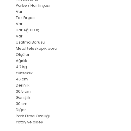
Parke / Halı fırçası
Var
Toz Fırçası
Var
Dar Ağızlı Uç
Var
Uzatma Borusu
Metal teleskopik boru
Ölçüler
Ağırlık
4.7 kg
Yükseklik
46 cm
Derinlik
30.5 cm
Genişlik
30 cm
Diğer
Park Etme Özelliği
Yatay ve dikey