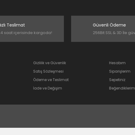
ızlı Teslimat
Güvenli Ödeme
4 saat içerisinde kargoda!
256Bit SSL & 3D İle gü
Gizlilik ve Güvenlik
Hesabım
Satış Sözleşmesi
Siparişlerim
Ödeme ve Teslimat
Sepetiniz
İade ve Değişim
Beğendiklerim