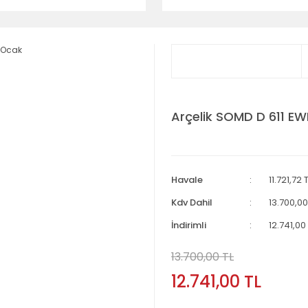
Arçelik SOMD D 611 EW
Havale
11.721,72
Kdv Dahil
13.700,00
İndirimli
12.741,00
13.700,00 TL
12.741,00 TL