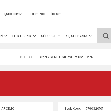
Şubelerimiz
Hakkımızda
İletişim
Rİ
ELEKTRONİK
SÜPÜRGE
KİŞİSEL BAKIM
R
SET ÜSÜTÜ OCAK
Arçelik SOMD D 611 EWI Set Üstü Ocak
ARÇELİK
Stok Kodu
7790320101