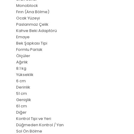
Monoblock
Fırın (Ana Bölme)
Ocak Yüzeyi
Paslanmaz Çelik
Kahve Beki Adaptörü
Emaye
Bek Şapkası Tipi
Formlu Parlak
Ölçüler
Ağırlık
8.1 kg
Yükseklik
6 cm
Derinlik
51 cm
Genişlik
61 cm
Diğer
Kontrol Tipi ve Yeri
Düğmeden Kontrol / Yan
Sol Ön Bölme