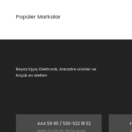
Ürün resmi kalitesiz, bozuk veya görüntülenemiyor.
Popüler Markalar
Ürün açıklamasında eksik bilgiler bulunuyor.
Ürün bilgilerinde hatalar bulunuyor.
Ürün fiyatı diğer sitelerden daha pahalı.
Bu ürüne benzer farklı alternatifler olmalı.
Beyaz Eşya, Elektronik, Ankastre ürünler ve
Küçük ev aletleri
444 59 90 / 530-522 18 52
H
Hafta İçi 09.00-19:00 arası
2