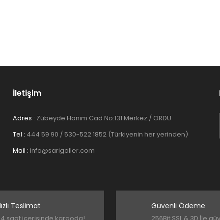
Yorum Yaz
İletişim
Adres :
Zübeyde Hanım Cad No:131 Merkez / ORDU
Tel :
444 59 90 / 530-522 1852 (Türkiyenin her yerinden)
Gönder
Mail :
info@sarigoller.com
ızlı Teslimat
Güvenli Ödeme
4 saat içerisinde kargoda!
256Bit SSL & 3D İle gü