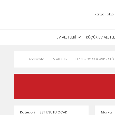
Kargo Takip
EV ALETLERİ
KÜÇÜK EV ALETLE
Anasayfa
EV ALETLERİ
FIRIN & OCAK & ASPİRATÖ
Kategori
SET ÜSÜTÜ OCAK
Marka