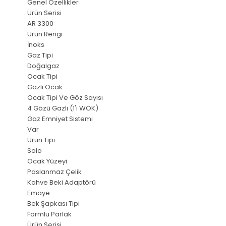
Genel Özellikler
Ürün Serisi
AR 3300
Ürün Rengi
İnoks
Gaz Tipi
Doğalgaz
Ocak Tipi
Gazlı Ocak
Ocak Tipi Ve Göz Sayısı
4 Gözü Gazlı (1'i WOK)
Gaz Emniyet Sistemi
Var
Ürün Tipi
Solo
Ocak Yüzeyi
Paslanmaz Çelik
Kahve Beki Adaptörü
Emaye
Bek Şapkası Tipi
Formlu Parlak
Ürün Serisi