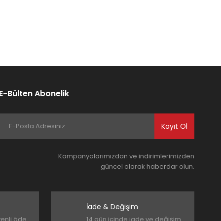
E-Bülten Abonelik
Kayıt Ol
Kampanyalarımızdan ve indirimlerimizden
güncel olarak haberdar olun.
İade & Değişim
venli öde
14 gün içinde iade ve değişim