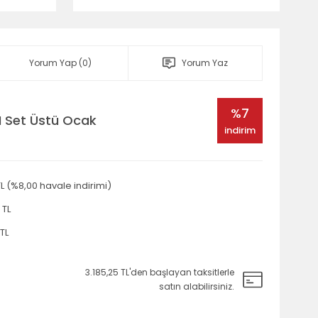
Yorum Yap (0)
Yorum Yaz
%7
I Set Üstü Ocak
indirim
 TL (%8,00 havale indirimi)
 TL
 TL
3.185,25 TL'den başlayan taksitlerle
satın alabilirsiniz.