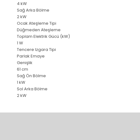
4 kW
Sağ Arka Bölme
2 kW
Ocak Ateşleme Tipi
Düğmeden Ateşleme
Toplam Elektrik Gücü (kW)
1 W
Tencere Izgara Tipi
Parlak Emaye
Genişlik
61 cm
Sağ Ön Bölme
1 kW
Sol Arka Bölme
2 kW
Bu ürünün fiyat bilgisi, resim, ürün açıklamalarında ve diğer 
Görüş ve önerileriniz için teşekkür ederiz.