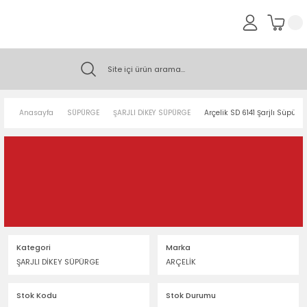
Anasayfa
SÜPÜRGE
ŞARJLI DİKEY SÜPÜRGE
Arçelik SD 6141 Şarjlı Süpürg
Kategori
Marka
ŞARJLI DİKEY SÜPÜRGE
ARÇELİK
Stok Kodu
Stok Durumu