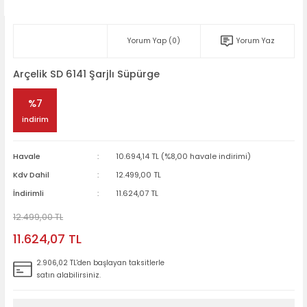
Yorum Yap (0)
Yorum Yaz
Arçelik SD 6141 Şarjlı Süpürge
%7
indirim
Havale
10.694,14 TL (%8,00 havale indirimi)
Kdv Dahil
12.499,00 TL
İndirimli
11.624,07 TL
12.499,00 TL
11.624,07 TL
2.906,02 TL'den başlayan taksitlerle
satın alabilirsiniz.