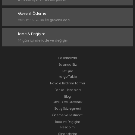
Güvenli Ödeme
256Bit SSL & 3D İle güvenli öde
İade & Değişim
14 gün içinde iade ve değişim
Hakkımızda
Basında Biz
İletişim
Kargo Takip
Havale Bildirim Formu
Banka Hesapları
Blog
Gizlilik ve Güvenlik
Satış Sözleşmesi
Ödeme ve Teslimat
İade ve Değişim
Hesabım
Siparişlerim