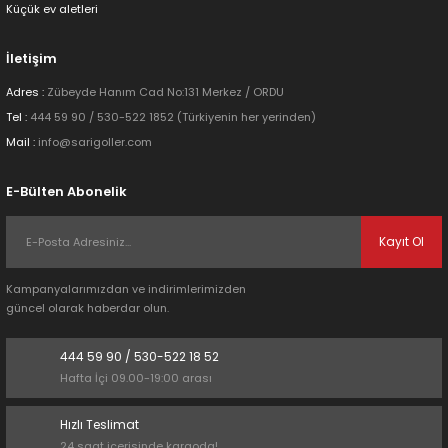
Küçük ev aletleri
Bu ürüne benzer farklı alternatifler olmalı.
İletişim
Adres :
Zübeyde Hanım Cad No:131 Merkez / ORDU
Tel :
444 59 90 / 530-522 1852 (Türkiyenin her yerinden)
Mail :
info@sarigoller.com
Gönder
E-Bülten Abonelik
Kayıt Ol
Kampanyalarımızdan ve indirimlerimizden
güncel olarak haberdar olun.
444 59 90 / 530-522 18 52
Hafta İçi 09.00-19:00 arası
Hızlı Teslimat
24 saat içerisinde kargoda!