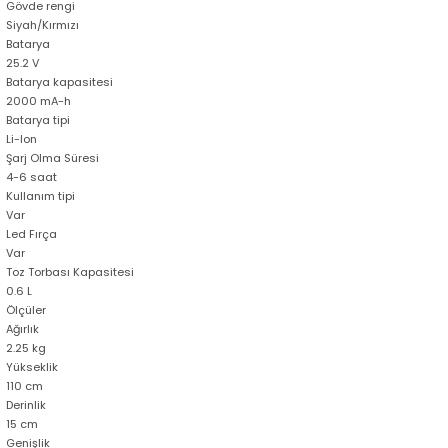
Gövde rengi
Siyah/Kırmızı
Batarya
25.2 V
Batarya kapasitesi
2000 mA-h
Batarya tipi
Li-Ion
Şarj Olma Süresi
4-6 saat
Kullanım tipi
Var
Led Fırça
Var
Toz Torbası Kapasitesi
0.6 L
Ölçüler
Ağırlık
2.25 kg
Yükseklik
110 cm
Derinlik
15 cm
Genişlik