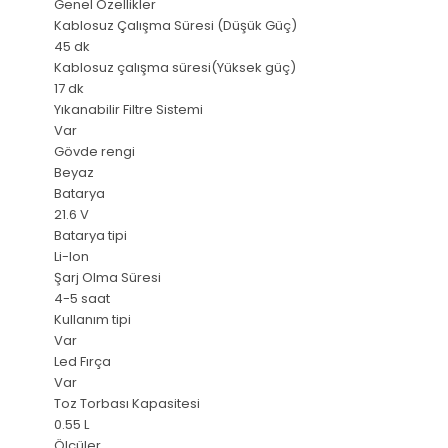
Genel Özellikler
Kablosuz Çalışma Süresi (Düşük Güç)
45 dk
Kablosuz çalışma süresi(Yüksek güç)
17 dk
Yıkanabilir Filtre Sistemi
Var
Gövde rengi
Beyaz
Batarya
21.6 V
Batarya tipi
Li-Ion
Şarj Olma Süresi
4-5 saat
Kullanım tipi
Var
Led Fırça
Var
Toz Torbası Kapasitesi
0.55 L
Ölçüler