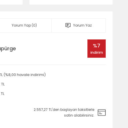
Yorum Yap (0)
Yorum Yaz
%7
Süpürge
indirim
TL (%8,00 havale indirimi)
 TL
 TL
2.557,27 TL'den başlayan taksitlerle
satın alabilirsiniz.