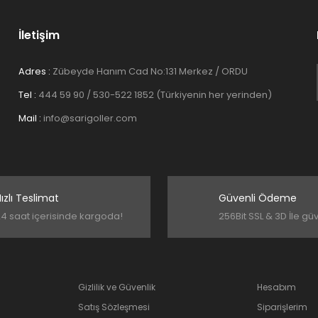
İletişim
Adres :
Zübeyde Hanım Cad No:131 Merkez / ORDU
Tel :
444 59 90 / 530-522 1852 (Türkiyenin her yerinden)
Gönder
Mail :
info@sarigoller.com
ızlı Teslimat
Güvenli Ödeme
4 saat içerisinde kargoda!
256Bit SSL & 3D İle gü
Gizlilik ve Güvenlik
Hesabım
Satış Sözleşmesi
Siparişlerim