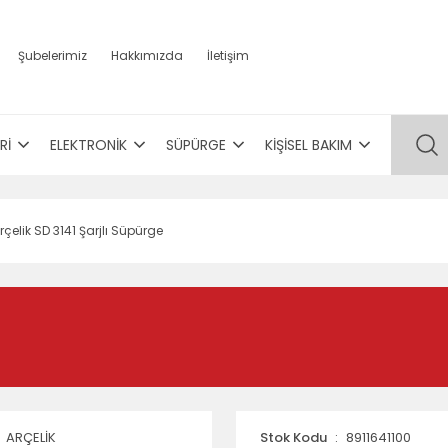
Şubelerimiz
Hakkımızda
İletişim
Rİ
ELEKTRONİK
SÜPÜRGE
KİŞİSEL BAKIM
rçelik SD 3141 Şarjlı Süpürge
ARÇELİK
Stok Kodu
8911641100