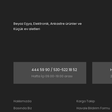
Bu ürüne benzer farklı alternatifler olmalı.
Beyaz Eşya, Elektronik, Ankastre ürünler ve
Küçük ev aletleri
444 59 90 / 530-522 18 52
H
Hafta İçi 09.00-19:00 arası
2
Hakkımızda
Kargo Takip
Basında Biz
Havale Bildirim Formu