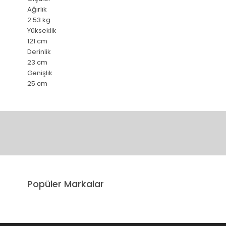
Ağırlık
2.53 kg
Yükseklik
121 cm
Derinlik
23 cm
Genişlik
25 cm
Bu ürünün fiyat bilgisi, resim, ürün açıklamalarında ve diğer 
Görüş ve önerileriniz için teşekkür ederiz.
Ürün resmi kalitesiz, bozuk veya görüntülenemiyor.
Popüler Markalar
Ürün açıklamasında eksik bilgiler bulunuyor.
Ürün bilgilerinde hatalar bulunuyor.
Ürün fiyatı diğer sitelerden daha pahalı.