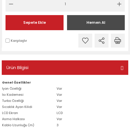
Sepete Ekle
Hemen Al
Karşılaştır
Ürün Bilgisi
Genel Özellikler
Iyon Özelliği
Var
Isı Kademesi
Var
Turbo Özelliği
Var
Sıcaklık Ayarı Kilidi
Var
LCD Ekran
LCD
Asma Halkası
Var
Kablo Uzunluğu (m)
3