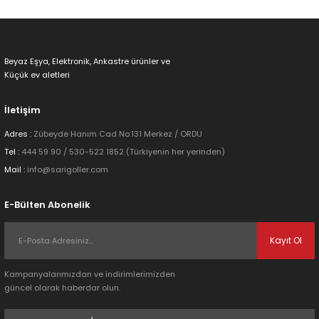
Ürün resmi kalitesiz, bozuk veya görüntülenemiyor.
Ürün açıklamasında eksik bilgiler bulunuyor.
Ürün bilgilerinde hatalar bulunuyor.
Beyaz Eşya, Elektronik, Ankastre ürünler ve
Ürün fiyatı diğer sitelerden daha pahalı.
Küçük ev aletleri
Bu ürüne benzer farklı alternatifler olmalı.
İletişim
Adres :
Zübeyde Hanım Cad No:131 Merkez / ORDU
Tel :
444 59 90 / 530-522 1852 (Türkiyenin her yerinden)
Mail :
info@sarigoller.com
Gönder
E-Bülten Abonelik
Kayıt Ol
Kampanyalarımızdan ve indirimlerimizden
güncel olarak haberdar olun.