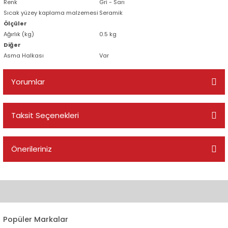
Renk
Gri - Sarı
Sıcak yüzey kaplama malzemesi
Seramik
Ölçüler
Ağırlık (kg)
0.5 kg
Diğer
Asma Halkası
Var
Yorumlar
Taksit Seçenekleri
Bu ürüne ilk yorumu siz yapın!
Önerileriniz
Yorum Yaz
Bu ürünün fiyat bilgisi, resim, ürün açıklamalarında ve diğer
konularda yetersiz gördüğünüz noktaları öneri formunu kullanarak
tarafımıza iletebilirsiniz.
Görüş ve önerileriniz için teşekkür ederiz.
Popüler Markalar