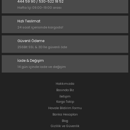
444 59 90 / 530-522 18 52
Hafta İçi 09.00-19:00 arası
Hızlı Teslimat
24 saat içerisinde kargoda!
Güvenli Ödeme
256Bit SSL & 3D İle güvenli öde
İade & Değişim
14 gün içinde iade ve değişim
Hakkımızda
Basında Biz
İletişim
Kargo Takip
Havale Bildirim Formu
Banka Hesapları
Blog
Gizlilik ve Güvenlik