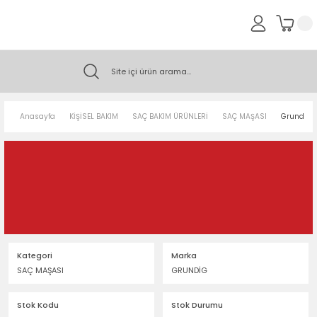
Anasayfa
KİŞİSEL BAKIM
SAÇ BAKIM ÜRÜNLERİ
SAÇ MAŞASI
Grundig 
Kategori
Marka
SAÇ MAŞASI
GRUNDİG
Stok Kodu
Stok Durumu