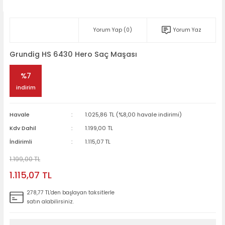
Yorum Yap (0)
Yorum Yaz
Grundig HS 6430 Hero Saç Maşası
%7
indirim
Havale
1.025,86 TL (%8,00 havale indirimi)
Kdv Dahil
1.199,00 TL
İndirimli
1.115,07 TL
1.199,00 TL
1.115,07 TL
278,77 TL'den başlayan taksitlerle
satın alabilirsiniz.