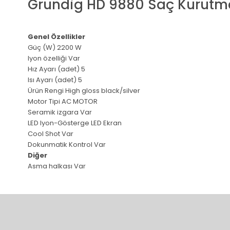
Grundig HD 9880 Saç Kurutm
Genel Özellikler
Güç (W) 2200 W
Iyon özelliği Var
Hız Ayarı (adet) 5
Isı Ayarı (adet) 5
Ürün Rengi High gloss black/silver
Motor Tipi AC MOTOR
Seramik izgara Var
LED Iyon-Gösterge LED Ekran
Cool Shot Var
Dokunmatik Kontrol Var
Diğer
Asma halkası Var
Bu ürünün fiyat bilgisi, resim, ürün açıklamalarında ve diğer 
Görüş ve önerileriniz için teşekkür ederiz.