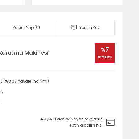
Yorum Yap (0)
Yorum Yaz
%7
Kurutma Makinesi
indirim
TL (%8,00 havale indirimi)
TL
L
453,14 TL'den başlayan taksitlerle
satın alabilirsiniz.