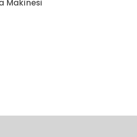
a Makinesi
konularda yetersiz gördüğünüz noktaları öneri formunu kullanarak tarafım