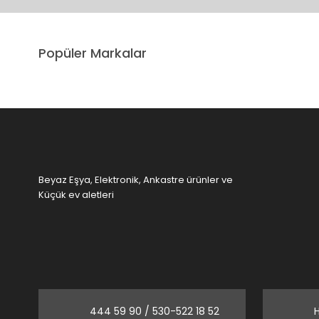
Ürün resmi kalitesiz, bozuk veya görüntülenemiyor.
Popüler Markalar
Ürün açıklamasında eksik bilgiler bulunuyor.
Ürün bilgilerinde hatalar bulunuyor.
Ürün fiyatı diğer sitelerden daha pahalı.
Bu ürüne benzer farklı alternatifler olmalı.
Beyaz Eşya, Elektronik, Ankastre ürünler ve
Küçük ev aletleri
444 59 90 / 530-522 18 52
H