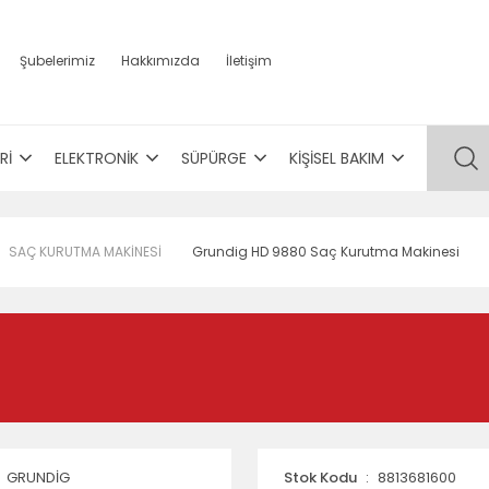
Şubelerimiz
Hakkımızda
İletişim
Rİ
ELEKTRONİK
SÜPÜRGE
KİŞİSEL BAKIM
SAÇ KURUTMA MAKİNESİ
Grundig HD 9880 Saç Kurutma Makinesi
GRUNDİG
Stok Kodu
8813681600