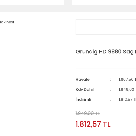
Grundig HD 9880 Saç 
Havale
1.667,56 
Kdv Dahil
1.949,00 
İndirimli
1.812,57 T
1.949,00 TL
1.812,57 TL