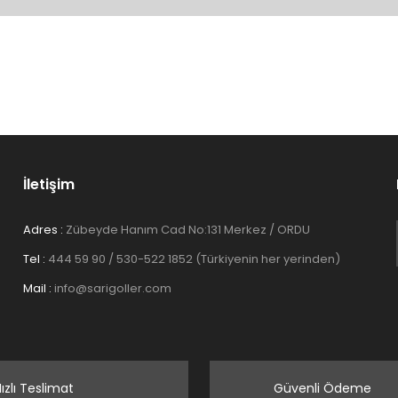
Bu ürüne ilk yorumu siz yapın!
Yorum Yaz
İletişim
Adres :
Zübeyde Hanım Cad No:131 Merkez / ORDU
Tel :
444 59 90 / 530-522 1852 (Türkiyenin her yerinden)
Gönder
Mail :
info@sarigoller.com
ızlı Teslimat
Güvenli Ödeme