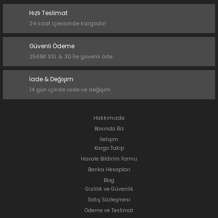
Hızlı Teslimat
24 saat içerisinde kargoda!
Güvenli Ödeme
256Bit SSL & 3D İle güvenli öde
İade & Değişim
14 gün içinde iade ve değişim
Hakkımızda
Basında Biz
İletişim
Kargo Takip
Havale Bildirim Formu
Banka Hesapları
Blog
Gizlilik ve Güvenlik
Satış Sözleşmesi
Ödeme ve Teslimat