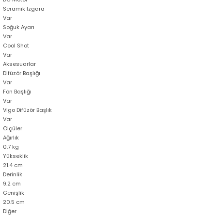
Seramik Izgara
Var
Soğuk Ayarı
Var
Cool Shot
Var
Aksesuarlar
Difüzör Başlığı
Var
Fön Başlığı
Var
Vigo Difüzör Başlık
Var
Ölçüler
Ağırlık
0.7 kg
Yükseklik
21.4 cm
Derinlik
9.2 cm
Genişlik
20.5 cm
Diğer