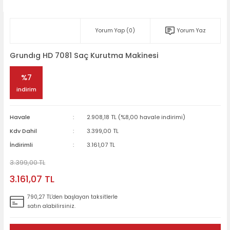
Yorum Yap (0)
Yorum Yaz
Grundıg HD 7081 Saç Kurutma Makinesi
%7
indirim
Havale
2.908,18 TL (%8,00 havale indirimi)
Kdv Dahil
3.399,00 TL
İndirimli
3.161,07 TL
3.399,00 TL
3.161,07 TL
790,27 TL'den başlayan taksitlerle
satın alabilirsiniz.