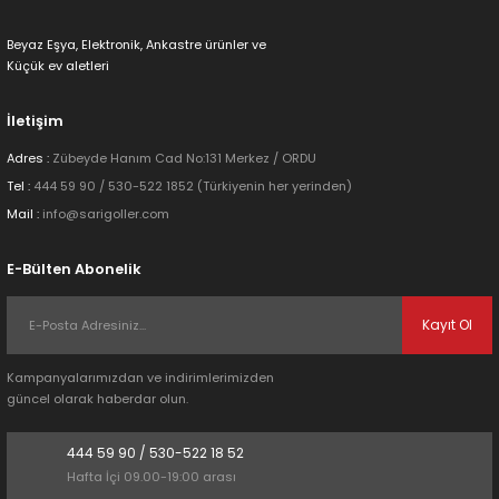
Ürün bilgilerinde hatalar bulunuyor.
Beyaz Eşya, Elektronik, Ankastre ürünler ve
Ürün fiyatı diğer sitelerden daha pahalı.
Küçük ev aletleri
Bu ürüne benzer farklı alternatifler olmalı.
İletişim
Adres :
Zübeyde Hanım Cad No:131 Merkez / ORDU
Tel :
444 59 90 / 530-522 1852 (Türkiyenin her yerinden)
Mail :
info@sarigoller.com
Gönder
E-Bülten Abonelik
Kayıt Ol
Kampanyalarımızdan ve indirimlerimizden
güncel olarak haberdar olun.
444 59 90 / 530-522 18 52
Hafta İçi 09.00-19:00 arası