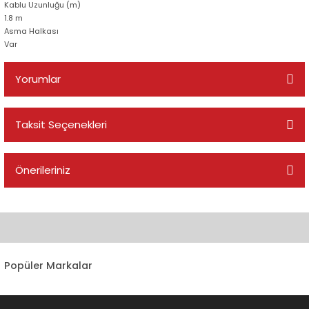
Kablu Uzunluğu (m)
1.8 m
Asma Halkası
Var
Yorumlar
Taksit Seçenekleri
Bu ürüne ilk yorumu siz yapın!
Önerileriniz
Yorum Yaz
Bu ürünün fiyat bilgisi, resim, ürün açıklamalarında ve diğer
konularda yetersiz gördüğünüz noktaları öneri formunu kullanarak
tarafımıza iletebilirsiniz.
Görüş ve önerileriniz için teşekkür ederiz.
Popüler Markalar
Ürün resmi kalitesiz, bozuk veya görüntülenemiyor.
Ürün açıklamasında eksik bilgiler bulunuyor.