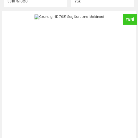
8818751600
Yok
YENİ