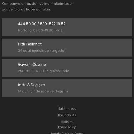
Kampanyalarımızdan ve indirimlerimizden
güncel olarak haberdar olun.
444 59 90 / 530-522 18 52
Hafta İçi 09.00-19:00 arası
Hızlı Teslimat
24 saat içerisinde kargoda!
Güvenli Ödeme
256Bit SSL & 3D İle güvenli öde
İade & Değişim
14 gün içinde iade ve değişim
Hakkımızda
Basında Biz
İletişim
Kargo Takip
Havale Bildirim Formu