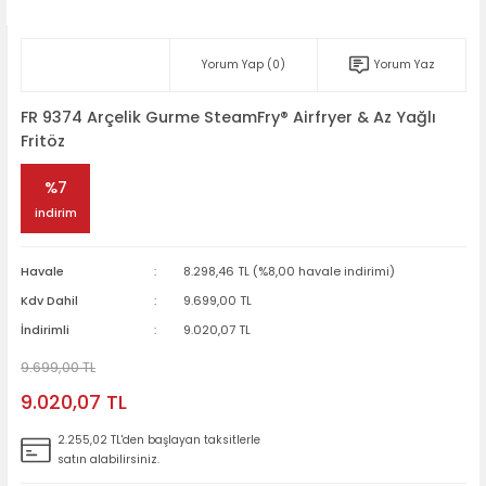
Yorum Yap (0)
Yorum Yaz
FR 9374 Arçelik Gurme SteamFry® Airfryer & Az Yağlı
Fritöz
%7
indirim
Havale
8.298,46 TL (%8,00 havale indirimi)
Kdv Dahil
9.699,00 TL
İndirimli
9.020,07 TL
9.699,00 TL
9.020,07 TL
2.255,02 TL'den başlayan taksitlerle
satın alabilirsiniz.