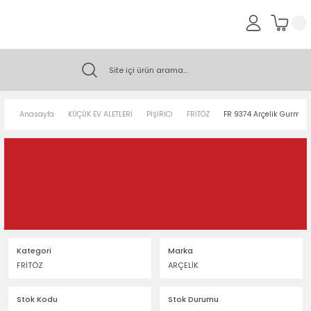
Anasayfa
KÜÇÜK EV ALETLERİ
PİŞİRİCİ
FRİTÖZ
FR 9374 Arçelik Gurme St
Kategori
Marka
FRİTÖZ
ARÇELİK
Stok Kodu
Stok Durumu