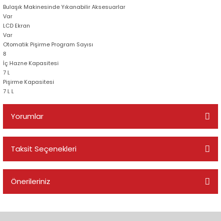
Bulaşık Makinesinde Yıkanabilir Aksesuarlar
Var
LCD Ekran
Var
Otomatik Pişirme Program Sayısı
8
İç Hazne Kapasitesi
7 L
Pişirme Kapasitesi
7 L L
Yorumlar
Taksit Seçenekleri
Bu ürüne ilk yorumu siz yapın!
Önerileriniz
Yorum Yaz
Bu ürünün fiyat bilgisi, resim, ürün açıklamalarında ve diğer
konularda yetersiz gördüğünüz noktaları öneri formunu kullanarak