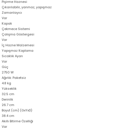
Pişirme Haznesi
Çıkarılabilir, yanmaz, yapışmaz
Zamanlayıcı
Var
Kapak
Çekmece Sistemi
Çalışma Göstergesi
Var
İç Hazne Malzemesi
Yapışmaz Kaplama
Sıcaklık Ayarı
Var
Güç
2750 W
Ağırlık: Paketsiz
4.8 kg
Yükseklik
32.5 cm
Derinlik
26.7 cm
Boyut (cm) (GxYxD)
38.4 cm
Akıllı Bitirme Özelliği
Var