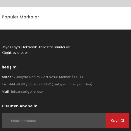
tarafımıza iletebilirsiniz.
Görüş ve önerileriniz için teşekkür ederiz.
Popüler Markalar
Ürün resmi kalitesiz, bozuk veya görüntülenemiyor.
Ürün açıklamasında eksik bilgiler bulunuyor.
Ürün bilgilerinde hatalar bulunuyor.
Beyaz Eşya, Elektronik, Ankastre ürünler ve
Ürün fiyatı diğer sitelerden daha pahalı.
Küçük ev aletleri
Bu ürüne benzer farklı alternatifler olmalı.
İletişim
Adres :
Zübeyde Hanım Cad No:131 Merkez / ORDU
Tel :
444 59 90 / 530-522 1852 (Türkiyenin her yerinden)
Mail :
info@sarigoller.com
Gönder
E-Bülten Abonelik
Kayıt Ol