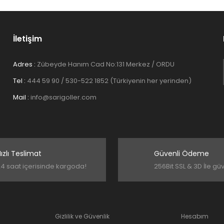
İletişim
Adres :
Zübeyde Hanım Cad No:131 Merkez / ORDU
Tel :
444 59 90 / 530-522 1852 (Türkiyenin her yerinden)
Gönder
Mail :
info@sarigoller.com
ızlı Teslimat
Güvenli Ödeme
4 saat içerisinde kargoda!
256Bit SSL & 3D İle gü
Gizlilik ve Güvenlik
Hesabım