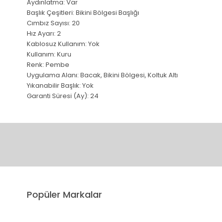
Aydınlatma: Var
Başlık Çeşitleri: Bikini Bölgesi Başlığı
Cımbız Sayısı: 20
Hız Ayarı: 2
Kablosuz Kullanım: Yok
Kullanım: Kuru
Renk: Pembe
Uygulama Alanı: Bacak, Bikini Bölgesi, Koltuk Altı
Yıkanabilir Başlık: Yok
Garanti Süresi (Ay): 24
Bu ürünün fiyat bilgisi, resim, ürün açıklamalarında ve diğer 
Görüş ve önerileriniz için teşekkür ederiz.
Ürün resmi kalitesiz, bozuk veya görüntülenemiyor.
Popüler Markalar
Ürün açıklamasında eksik bilgiler bulunuyor.
Ürün bilgilerinde hatalar bulunuyor.