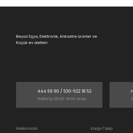
Ürün fiyatı diğer sitelerden daha pahalı.
Bu ürüne benzer farklı alternatifler olmalı.
Beyaz Eşya, Elektronik, Ankastre ürünler ve
Küçük ev aletleri
444 59 90 / 530-522 18 52
H
Hafta İçi 09.00-19:00 arası
2
Hakkımızda
Kargo Takip