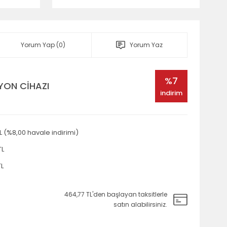
Yorum Yap (0)
Yorum Yaz
%7
YON CİHAZI
indirim
TL (%8,00 havale indirimi)
TL
TL
464,77 TL'den başlayan taksitlerle
satın alabilirsiniz.