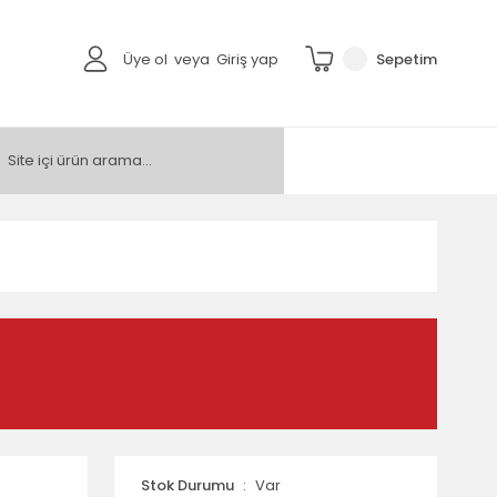
Üye ol
veya
Giriş yap
Sepetim
Stok Durumu
Var