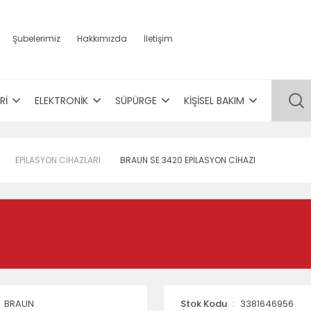
Şubelerimiz
Hakkımızda
İletişim
Rİ
ELEKTRONİK
SÜPÜRGE
KİŞİSEL BAKIM
EPİLASYON CİHAZLARI
BRAUN SE 3420 EPİLASYON CİHAZI
BRAUN
Stok Kodu
3381646956