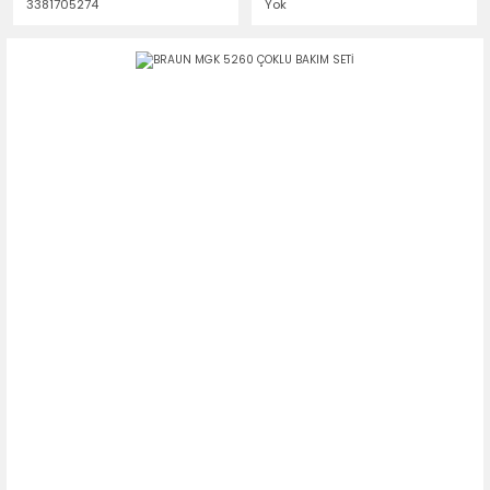
3381705274
Yok