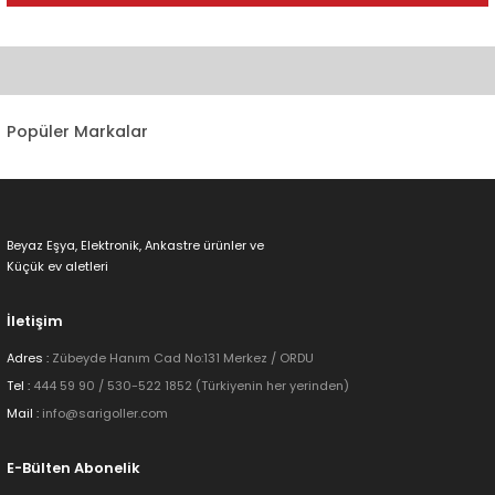
Bu ürünün fiyat bilgisi, resim, ürün açıklamalarında ve diğer
konularda yetersiz gördüğünüz noktaları öneri formunu kullanarak
tarafımıza iletebilirsiniz.
Görüş ve önerileriniz için teşekkür ederiz.
Popüler Markalar
Ürün resmi kalitesiz, bozuk veya görüntülenemiyor.
Ürün açıklamasında eksik bilgiler bulunuyor.
Ürün bilgilerinde hatalar bulunuyor.
Beyaz Eşya, Elektronik, Ankastre ürünler ve
Ürün fiyatı diğer sitelerden daha pahalı.
Küçük ev aletleri
Bu ürüne benzer farklı alternatifler olmalı.
İletişim
Adres :
Zübeyde Hanım Cad No:131 Merkez / ORDU
Tel :
444 59 90 / 530-522 1852 (Türkiyenin her yerinden)
Mail :
info@sarigoller.com
Gönder
E-Bülten Abonelik