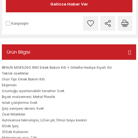
Gelince Haber Ver
Karşılaştır
Ürün Bilgisi
BRAUN MGK5260 8IN1 Erkek Bakım Kiti + Gillette Hediye Siyah Gri
Teknik özellikler
Ürün Tipi: Erkek Bakım Kiti
Ekipman
Uzunluğu ayarlanabilir taraklar: Evet
Bıçak malzemesi: Metal Plastik
Islak çalıştırma: Evet
Şarj seviyesi ekranı: Evet
Özel Nitelikler:
Autosense teknolojisi, Li/ion pil, Ömür boyu keskin
60dk Şarj
100dk Kullanım
Maksimum güç: 7 W