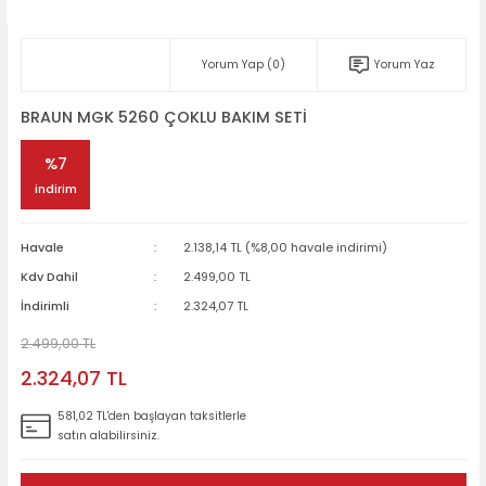
Yorum Yap (0)
Yorum Yaz
BRAUN MGK 5260 ÇOKLU BAKIM SETİ
%7
indirim
Havale
2.138,14 TL (%8,00 havale indirimi)
Kdv Dahil
2.499,00 TL
İndirimli
2.324,07 TL
2.499,00 TL
2.324,07 TL
581,02 TL'den başlayan taksitlerle
satın alabilirsiniz.