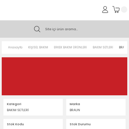
Anasayfa
KİŞİSEL BAKIM
ERKEK BAKIM ÜRÜNLERİ
BAKIM SETLERİ
BRAUN
Kategori
Marka
BAKIM SETLERİ
BRAUN
Stok Kodu
Stok Durumu