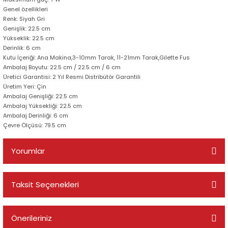
Genel özellikleri
Renk: Siyah Gri
Genişlik: 22.5 cm
Yükseklik: 22.5 cm
Derinlik: 6 cm
Kutu İçeriği: Ana Makina,3-10mm Tarak, 11-21mm Tarak,Gilette Fus
Ambalaj Boyutu: 22.5 cm / 22.5 cm / 6 cm
Üretici Garantisi: 2 Yıl Resmi Distribütör Garantili
Üretim Yeri: Çin
Ambalaj Genişliği: 22.5 cm
Ambalaj Yüksekliği: 22.5 cm
Ambalaj Derinliği: 6 cm
Çevre Ölçüsü: 79.5 cm
Yorumlar
Taksit Seçenekleri
Bu ürüne ilk yorumu siz yapın!
Önerileriniz
Yorum Yaz