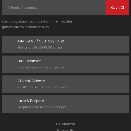
Kayıt Ol
Kampanyalarımızdan ve indirimlerimizden
güncel olarak haberdar olun.
444 59 90 / 530-522 18 52
Hafta İçi 09.00-19:00 arası
Hızlı Teslimat
24 saat içerisinde kargoda!
Güvenli Ödeme
256Bit SSL & 3D İle güvenli öde
İade & Değişim
14 gün içinde iade ve değişim
Hakkımızda
Basında Biz