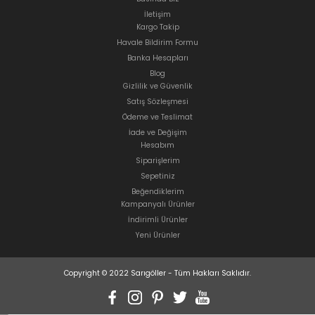
İletişim
Kargo Takip
Havale Bildirim Formu
Banka Hesapları
Blog
Gizlilik ve Güvenlik
Satış Sözleşmesi
Ödeme ve Teslimat
İade ve Değişim
Hesabım
Siparişlerim
Sepetiniz
Beğendiklerim
Kampanyalı Ürünler
İndirimli Ürünler
Yeni Ürünler
Copyright © 2022 Sarıgöller - Tüm Hakları Saklıdır.