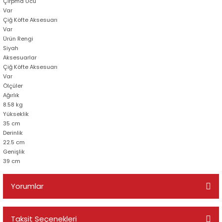
Çırpma Ucu
Var
Çiğ Köfte Aksesuarı
Var
Ürün Rengi
Siyah
Aksesuarlar
Çiğ Köfte Aksesuarı
Var
Ölçüler
Ağırlık
8.58 kg
Yükseklik
35 cm
Derinlik
22.5 cm
Genişlik
39 cm
Yorumlar
Taksit Seçenekleri