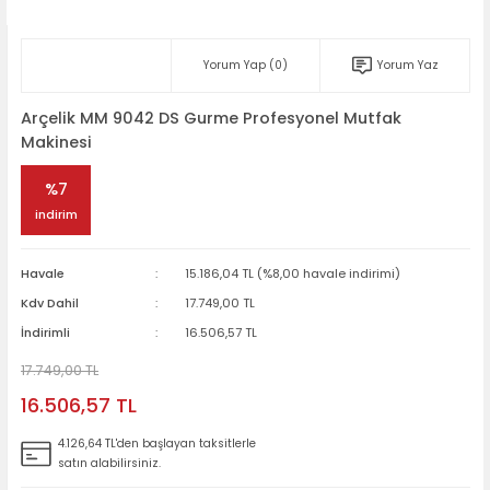
Yorum Yap (0)
Yorum Yaz
Arçelik MM 9042 DS Gurme Profesyonel Mutfak
Makinesi
%7
indirim
Havale
15.186,04 TL (%8,00 havale indirimi)
Kdv Dahil
17.749,00 TL
İndirimli
16.506,57 TL
17.749,00 TL
16.506,57 TL
4.126,64 TL'den başlayan taksitlerle
satın alabilirsiniz.