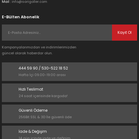
Mail :
info@sarigoller.com
Gönder
E-Bülten Abonelik
Kayıt Ol
Kampanyalarımızdan ve indirimlerimizden
güncel olarak haberdar olun.
444 59 90 / 530-522 18 52
Hafta İçi 09.00-19:00 arası
Hızlı Teslimat
24 saat içerisinde kargoda!
Güvenli Ödeme
256Bit SSL & 3D İle güvenli öde
İade & Değişim
14 gün içinde iade ve değişim