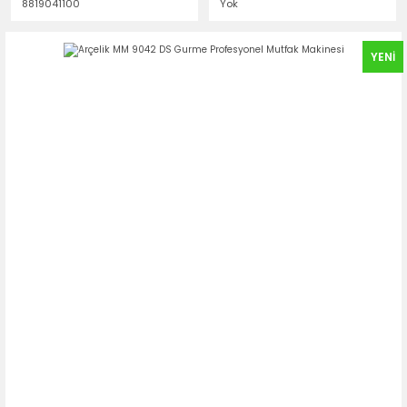
8819041100
Yok
YENİ