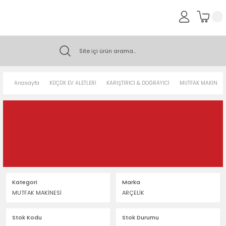
Anasayfa
KÜÇÜK EV ALETLERİ
KARIŞTIRICI & DOĞRAYICI
MUTFAK MAKİNESİ
Kategori
Marka
MUTFAK MAKİNESİ
ARÇELİK
Stok Kodu
Stok Durumu