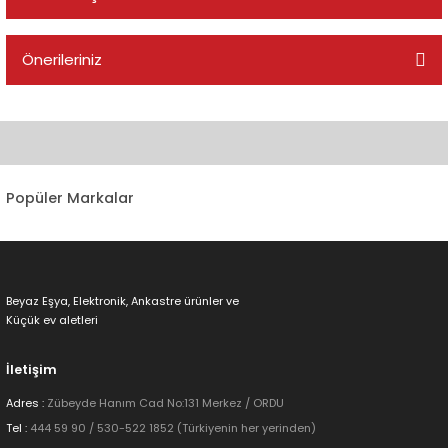
Bu ürüne ilk yorumu siz yapın!
Önerileriniz
Yorum Yaz
Bu ürünün fiyat bilgisi, resim, ürün açıklamalarında ve diğer
konularda yetersiz gördüğünüz noktaları öneri formunu kullanarak
tarafımıza iletebilirsiniz.
Görüş ve önerileriniz için teşekkür ederiz.
Popüler Markalar
Ürün resmi kalitesiz, bozuk veya görüntülenemiyor.
Ürün açıklamasında eksik bilgiler bulunuyor.
Ürün bilgilerinde hatalar bulunuyor.
Beyaz Eşya, Elektronik, Ankastre ürünler ve
Ürün fiyatı diğer sitelerden daha pahalı.
Küçük ev aletleri
Bu ürüne benzer farklı alternatifler olmalı.
İletişim
Adres :
Zübeyde Hanım Cad No:131 Merkez / ORDU
Tel :
444 59 90 / 530-522 1852 (Türkiyenin her yerinden)