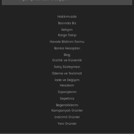
Hakkımızda
Basında Biz
İletişim
Kargo Takip
Havale Bildirim Formu
Banka Hesapları
Blog
Gizlilik ve Güvenlik
Satış Sözleşmesi
Ödeme ve Teslimat
İade ve Değişim
Hesabım
Siparişlerim
Sepetiniz
Beğendiklerim
Kampanyalı Ürünler
İndirimli Ürünler
Yeni Ürünler