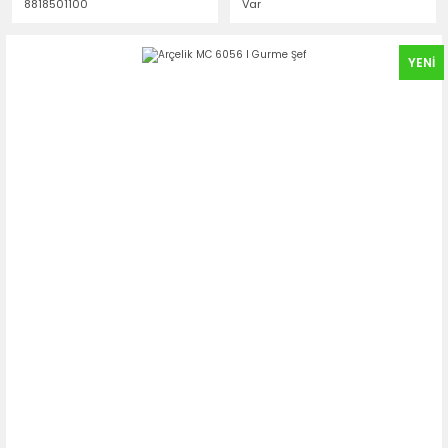
8818501100
Var
YENİ