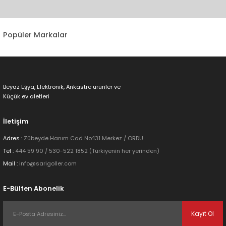
konularda yetersiz gördüğünüz noktaları öneri formunu kullanarak
tarafımıza iletebilirsiniz.
Görüş ve önerileriniz için teşekkür ederiz.
Popüler Markalar
Ürün resmi kalitesiz, bozuk veya görüntülenemiyor.
Ürün açıklamasında eksik bilgiler bulunuyor.
Ürün bilgilerinde hatalar bulunuyor.
Beyaz Eşya, Elektronik, Ankastre ürünler ve
Ürün fiyatı diğer sitelerden daha pahalı.
Küçük ev aletleri
Bu ürüne benzer farklı alternatifler olmalı.
İletişim
Adres :
Zübeyde Hanım Cad No:131 Merkez / ORDU
Tel :
444 59 90 / 530-522 1852 (Türkiyenin her yerinden)
Mail :
info@sarigoller.com
Gönder
E-Bülten Abonelik
Kayıt Ol