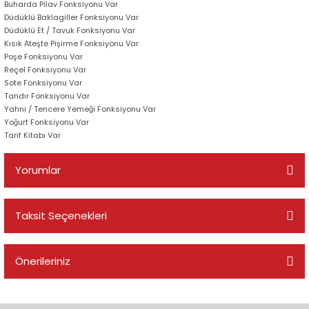
Buharda Pilav Fonksiyonu Var
Düdüklü Baklagiller Fonksiyonu Var
Düdüklü Et / Tavuk Fonksiyonu Var
Kısık Ateşte Pişirme Fonksiyonu Var
Poşe Fonksiyonu Var
Reçel Fonksiyonu Var
Sote Fonksiyonu Var
Tandır Fonksiyonu Var
Yahni / Tencere Yemeği Fonksiyonu Var
Yoğurt Fonksiyonu Var
Tarif Kitabı Var
Yorumlar
Taksit Seçenekleri
Bu ürüne ilk yorumu siz yapın!
Önerileriniz
Yorum Yaz
Bu ürünün fiyat bilgisi, resim, ürün açıklamalarında ve diğer