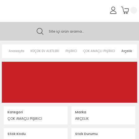
Anasayfa
KÜÇÜK EV ALETLERİ
PİŞİRİCİ
ÇOK AMAÇLI PİŞİRİCİ
Arçelik MC
Kategori
Marka
ÇOK AMAÇLI PİŞİRİCİ
ARÇELİK
Stok Kodu
Stok Durumu