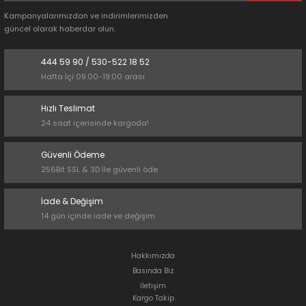
Kampanyalarımızdan ve indirimlerimizden
güncel olarak haberdar olun.
444 59 90 / 530-522 18 52
Hafta İçi 09.00-19:00 arası
Hızlı Teslimat
24 saat içerisinde kargoda!
Güvenli Ödeme
256Bit SSL & 3D İle güvenli öde
İade & Değişim
14 gün içinde iade ve değişim
Hakkımızda
Basında Biz
İletişim
Kargo Takip