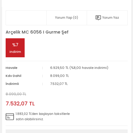
Yorum Yap (0)
Yorum Yaz
Arçelik MC 6056 I Gurme Şef
%7
indirim
Havale
6.929,50 TL (%8,00 havale indirimi)
Kdv Dahil
8.099,00 TL
İndirimli
7.532,07 TL
8.099,00 TL
7.532,07 TL
1.883,02 TL'den başlayan taksitlerle
satın alabilirsiniz.