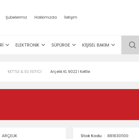
Şubelerimiz
Hakkımızda
İletişim
Rİ
ELEKTRONİK
SÜPÜRGE
KİŞİSEL BAKIM
KETTLE & SU ISITICI
Arçelik KL 9022 I Kettle
ARÇELİK
Stok Kodu
8818301100