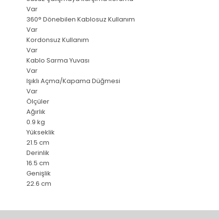
Var
360° Dönebilen Kablosuz Kullanım
Var
Kordonsuz Kullanım
Var
Kablo Sarma Yuvası
Var
Işıklı Açma/Kapama Düğmesi
Var
Ölçüler
Ağırlık
0.9 kg
Yükseklik
21.5 cm
Derinlik
16.5 cm
Genişlik
22.6 cm