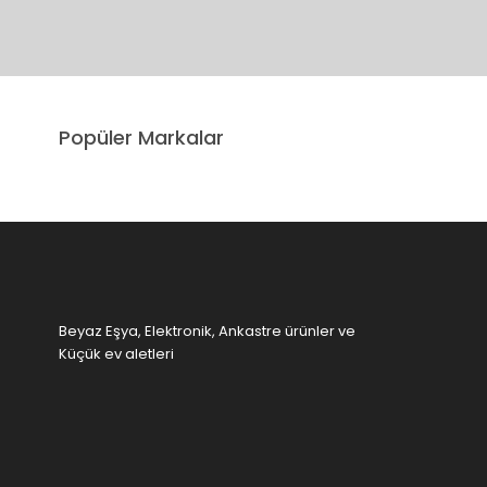
Bu ürünün fiyat bilgisi, resim, ürün açıklamalarında ve diğer 
Görüş ve önerileriniz için teşekkür ederiz.
Ürün resmi kalitesiz, bozuk veya görüntülenemiyor.
Popüler Markalar
Ürün açıklamasında eksik bilgiler bulunuyor.
Ürün bilgilerinde hatalar bulunuyor.
Ürün fiyatı diğer sitelerden daha pahalı.
Bu ürüne benzer farklı alternatifler olmalı.
Beyaz Eşya, Elektronik, Ankastre ürünler ve
Küçük ev aletleri