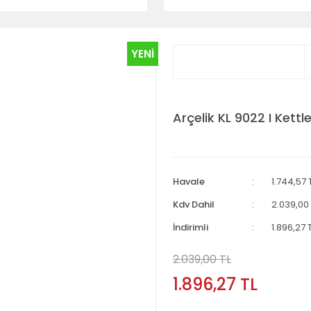
YENİ
Arçelik KL 9022 I Kettl
Havale
1.744,57 
Kdv Dahil
2.039,00 
İndirimli
1.896,27 
2.039,00 TL
1.896,27 TL