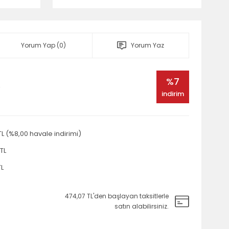
Yorum Yap (0)
Yorum Yaz
%7
e
indirim
TL (%8,00 havale indirimi)
TL
TL
474,07 TL'den başlayan taksitlerle
satın alabilirsiniz.