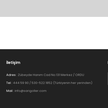
konularda yetersiz gördüğünüz noktaları öneri formunu kullanarak tarafım
Bu ürüne ilk yorumu siz yapın!
Yorum Yaz
İletişim
Adres :
Zübeyde Hanım Cad No:131 Merkez / ORDU
Tel :
444 59 90 / 530-522 1852 (Türkiyenin her yerinden)
Gönder
Mail :
info@sarigoller.com