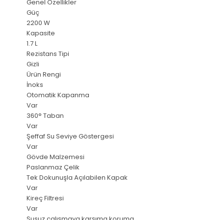
Genel Özellikler
Güç
2200 W
Kapasite
1.7 L
Rezistans Tipi
Gizli
Ürün Rengi
İnoks
Otomatik Kapanma
Var
360° Taban
Var
Şeffaf Su Seviye Göstergesi
Var
Gövde Malzemesi
Paslanmaz Çelik
Tek Dokunuşla Açılabilen Kapak
Var
Kireç Filtresi
Var
Susuz çalışmaya karşıma koruma