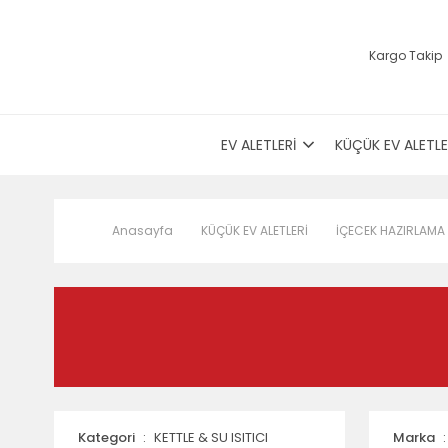
Kargo Takip
EV ALETLERİ
KÜÇÜK EV ALETLE
Anasayfa
KÜÇÜK EV ALETLERİ
İÇECEK HAZIRLAMA
Kategori
KETTLE & SU ISITICI
Marka