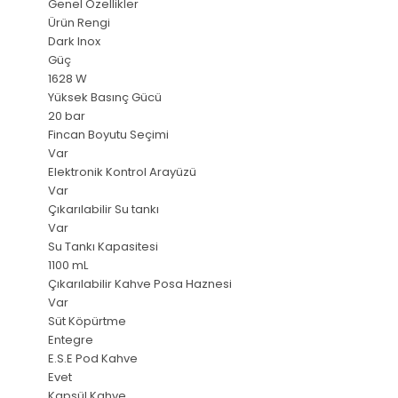
Genel Özellikler
Ürün Rengi
Dark Inox
Güç
1628 W
Yüksek Basınç Gücü
20 bar
Fincan Boyutu Seçimi
Var
Elektronik Kontrol Arayüzü
Var
Çıkarılabilir Su tankı
Var
Su Tankı Kapasitesi
1100 mL
Çıkarılabilir Kahve Posa Haznesi
Var
Süt Köpürtme
Entegre
E.S.E Pod Kahve
Evet
Kapsül Kahve