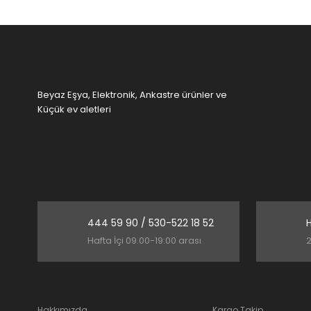
Ürün fiyatı diğer sitelerden daha pahalı.
Bu ürüne benzer farklı alternatifler olmalı.
Beyaz Eşya, Elektronik, Ankastre ürünler ve
Küçük ev aletleri
444 59 90 / 530-522 18 52
H
Hafta İçi 09.00-19:00 arası
2
Hakkımızda
Kargo Takip