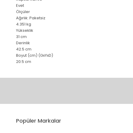
Evet
Ölçüler
Ağırlık: Paketsiz
4.351 kg
Yükseklik
31 cm
Derinlik
42.5 cm
Boyut (cm) (GxYxD)
20.5 cm
Bu ürünün fiyat bilgisi, resim, ürün açıklamalarında ve diğer 
Görüş ve önerileriniz için teşekkür ederiz.
Ürün resmi kalitesiz, bozuk veya görüntülenemiyor.
Popüler Markalar
Ürün açıklamasında eksik bilgiler bulunuyor.
Ürün bilgilerinde hatalar bulunuyor.