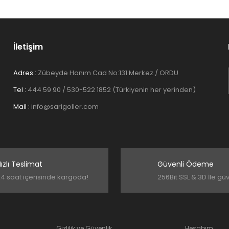
İletişim
Adres :
Zübeyde Hanım Cad No:131 Merkez / ORDU
Tel :
444 59 90 / 530-522 1852 (Türkiyenin her yerinden)
Gönder
Mail :
info@sarigoller.com
ızlı Teslimat
Güvenli Ödeme
4 saat içerisinde kargoda!
256Bit SSL & 3D İle gü
Gizlilik ve Güvenlik
Hesabım