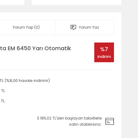
Yorum Yap (0)
Yorum Yaz
sta EM 6450 Yarı Otomatik
%7
indirim
 TL (%8,00 havale indirimi)
 TL
 TL
3.185,02 TL'den başlayan taksitlerle
satın alabilirsiniz.