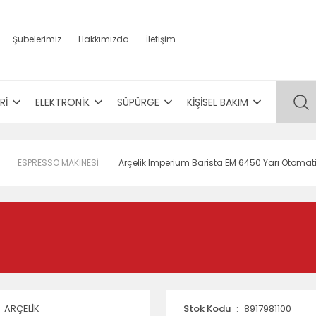
Şubelerimiz
Hakkımızda
İletişim
Rİ
ELEKTRONİK
SÜPÜRGE
KİŞİSEL BAKIM
ESPRESSO MAKİNESİ
Arçelik Imperium Barista EM 6450 Yarı Otomat
ARÇELİK
Stok Kodu
8917981100