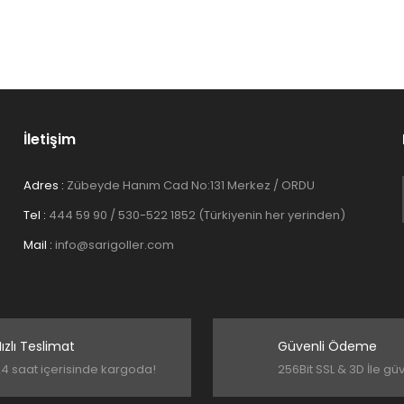
Yorum Yaz
İletişim
Adres :
Zübeyde Hanım Cad No:131 Merkez / ORDU
Tel :
444 59 90 / 530-522 1852 (Türkiyenin her yerinden)
Gönder
Mail :
info@sarigoller.com
ızlı Teslimat
Güvenli Ödeme
4 saat içerisinde kargoda!
256Bit SSL & 3D İle gü