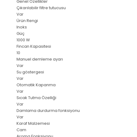
Genel Özellikler
Çıkarılabilir filtre tutucusu
Var
Ürün Rengi
Inoks
Güç
1000 W
Fincan Kapasitesi
10
Manuel demleme ayarı
Var
Su göstergesi
Var
Otomatik Kapanma
Var
Sıcak Tutma Özelliği
Var
Damlama durdurma fonksiyonu
Var
Karaf Malzemesi
Cam
Aroma Fonksiyonu