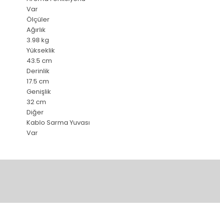
Var
Ölçüler
Ağırlık
3.98 kg
Yükseklik
43.5 cm
Derinlik
17.5 cm
Genişlik
32 cm
Diğer
Kablo Sarma Yuvası
Var
Bu ürünün fiyat bilgisi, resim, ürün açıklamalarında ve diğer 
Görüş ve önerileriniz için teşekkür ederiz.
Ürün resmi kalitesiz, bozuk veya görüntülenemiyor.