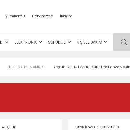
Şubelerimiz
Hakkımızda
İletişim
Rİ
ELEKTRONİK
SÜPÜRGE
KİŞİSEL BAKIM
FİLTRE KAHVE MAKİNESİ
Arçelik FK 9110 I Öğütücülü Filtre Kahve Maki
ARÇELİK
Stok Kodu
8911231100