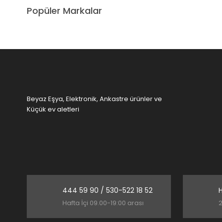
Popüler Markalar
Ürün açıklamasında eksik bilgiler bulunuyor.
Ürün bilgilerinde hatalar bulunuyor.
Ürün fiyatı diğer sitelerden daha pahalı.
Bu ürüne benzer farklı alternatifler olmalı.
Beyaz Eşya, Elektronik, Ankastre ürünler ve
Küçük ev aletleri
444 59 90 / 530-522 18 52
H
Hafta İçi 09.00-19:00 arası
2