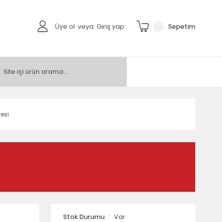
Üye ol
veya
Giriş yap
Sepetim
nesi
Stok Durumu
Var