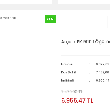
YENİ
Arçelik FK 9110 I Öğütü
Havale
6.399,03 
Kdv Dahil
7.479,00 
İndirimli
6.955,47 
7.479,00 TL
6.955,47 TL