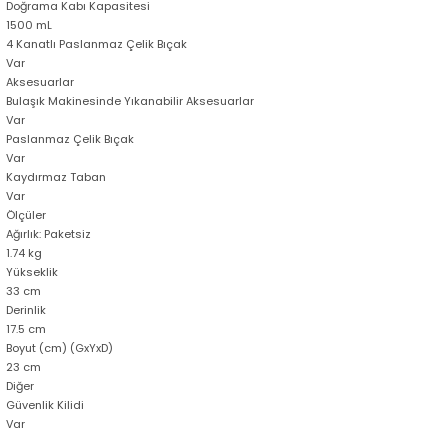
Doğrama Kabı Kapasitesi
1500 mL
4 Kanatlı Paslanmaz Çelik Bıçak
Var
Aksesuarlar
Bulaşık Makinesinde Yıkanabilir Aksesuarlar
Var
Paslanmaz Çelik Bıçak
Var
Kaydırmaz Taban
Var
Ölçüler
Ağırlık: Paketsiz
1.74 kg
Yükseklik
33 cm
Derinlik
17.5 cm
Boyut (cm) (GxYxD)
23 cm
Diğer
Güvenlik Kilidi
Var