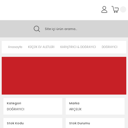
Anasayfa
KÜÇÜK EV ALETLERİ
KARIŞTIRICI & DOĞRAYICI
DOĞRAYICI
Arç
Kategori
Marka
DOĞRAYICI
ARÇELİK
Stok Kodu
Stok Durumu