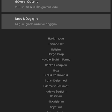
Güvenli Ödeme
256Bit SSL & 3D İle güvenli öde
İade & Değişim
14 gün içinde iade ve değişim
Hakkımızda
Basında Biz
İletişim
Kargo Takip
Havale Bildirim Formu
Banka Hesapları
Blog
Gizlilik ve Güvenlik
Satış Sözleşmesi
Ödeme ve Teslimat
İade ve Değişim
Hesabım
Siparişlerim
Sepetiniz