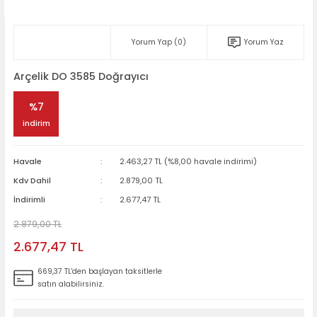
Yorum Yap (0)
Yorum Yaz
Arçelik DO 3585 Doğrayıcı
%7
indirim
Havale
2.463,27 TL (%8,00 havale indirimi)
Kdv Dahil
2.879,00 TL
İndirimli
2.677,47 TL
2.879,00 TL
2.677,47 TL
669,37 TL'den başlayan taksitlerle
satın alabilirsiniz.