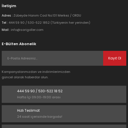
İletişim
Adres :
Zübeyde Hanım Cad No:131 Merkez / ORDU
Tel :
444 59 90 / 530-522 1852 (Türkiyenin her yerinden)
Mail :
info@sarigoller.com
Gönder
E-Bülten Abonelik
Kayıt Ol
Kampanyalarımızdan ve indirimlerimizden
güncel olarak haberdar olun.
444 59 90 / 530-522 18 52
Hafta İçi 09.00-19:00 arası
Hızlı Teslimat
24 saat içerisinde kargoda!