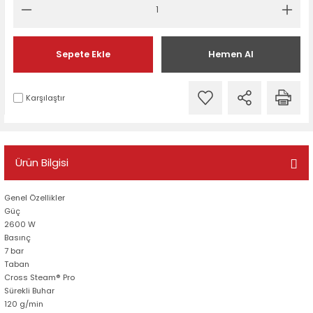
Sepete Ekle
Hemen Al
Karşılaştır
Ürün Bilgisi
Genel Özellikler
Güç
2600 W
Basınç
7 bar
Taban
Cross Steam® Pro
Sürekli Buhar
120 g/min