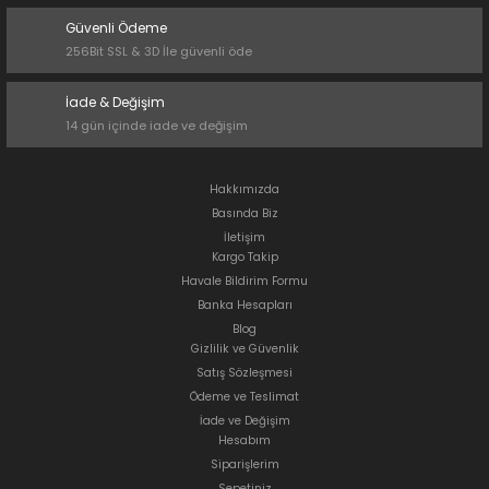
Güvenli Ödeme
256Bit SSL & 3D İle güvenli öde
İade & Değişim
14 gün içinde iade ve değişim
Hakkımızda
Basında Biz
İletişim
Kargo Takip
Havale Bildirim Formu
Banka Hesapları
Blog
Gizlilik ve Güvenlik
Satış Sözleşmesi
Ödeme ve Teslimat
İade ve Değişim
Hesabım
Siparişlerim
Sepetiniz