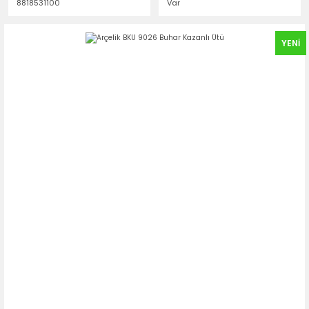
8818531100
Var
YENİ