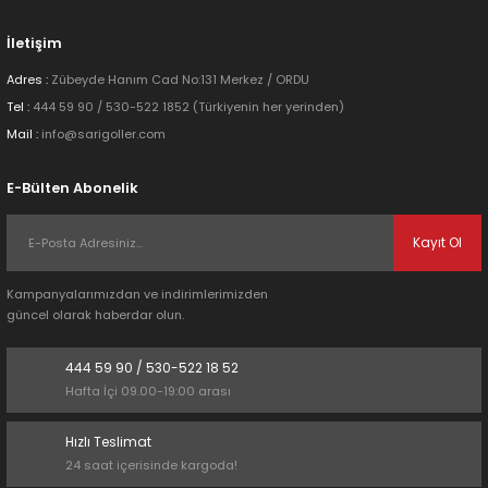
Bu ürüne benzer farklı alternatifler olmalı.
İletişim
Adres :
Zübeyde Hanım Cad No:131 Merkez / ORDU
Tel :
444 59 90 / 530-522 1852 (Türkiyenin her yerinden)
Mail :
info@sarigoller.com
Gönder
E-Bülten Abonelik
Kayıt Ol
Kampanyalarımızdan ve indirimlerimizden
güncel olarak haberdar olun.
444 59 90 / 530-522 18 52
Hafta İçi 09.00-19:00 arası
Hızlı Teslimat
24 saat içerisinde kargoda!