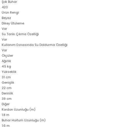
Şok Buhar
420
Ürün Rengi
Beyaz
Dikey Ütüleme
Var
Su Tankı Çıkma Özelliği
Var
Kullanım Esnasında Su Doldurma Özelliği
Var
Ölçüler
Ağırlık
4.5 kg
Yükseklik
31 cm
Genişlik
22 cm
Derinlik
39 cm
Diğer
Kordon Uzunluğu (m)
1.8 m
Buhar Hortum Uzunluğu (m)
1.6 m