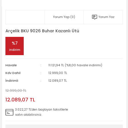
Yorum Yap (0)
Yorum Yaz
Arçelik BKU 9026 Buhar Kazanlı Ütü
%7
indirim
Havale
11.121,94 TL (%8,00 havale indirimi)
Kdv Dahil
12.999,00 TL
İndirimli
12.089,07 TL
12.999,00 TL
12.089,07 TL
3.022,27 TL'den başlayan taksitlerle
satın alabilirsiniz.