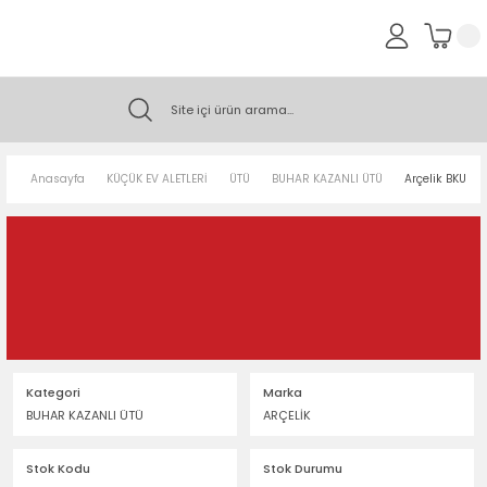
Anasayfa
KÜÇÜK EV ALETLERİ
ÜTÜ
BUHAR KAZANLI ÜTÜ
Arçelik BKU 9
Kategori
Marka
BUHAR KAZANLI ÜTÜ
ARÇELİK
Stok Kodu
Stok Durumu