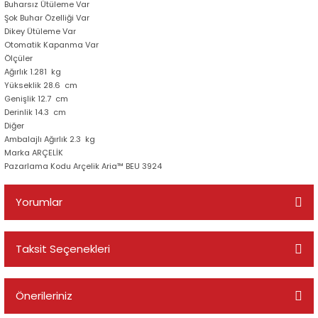
Buharsız Ütüleme Var
Şok Buhar Özelliği Var
Dikey Ütüleme Var
Otomatik Kapanma Var
Ölçüler
Ağırlık 1.281 kg
Yükseklik 28.6 cm
Genişlik 12.7 cm
Derinlik 14.3 cm
Diğer
Ambalajlı Ağırlık 2.3 kg
Marka ARÇELİK
Pazarlama Kodu Arçelik Aria™ BEU 3924
Yorumlar
Taksit Seçenekleri
Bu ürüne ilk yorumu siz yapın!
Önerileriniz
Yorum Yaz