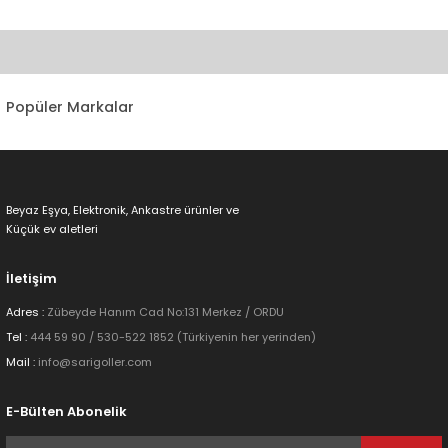
Bu ürünün fiyat bilgisi, resim, ürün açıklamalarında ve diğer
konularda yetersiz gördüğünüz noktaları öneri formunu kullanarak
tarafımıza iletebilirsiniz.
Görüş ve önerileriniz için teşekkür ederiz.
Popüler Markalar
Ürün resmi kalitesiz, bozuk veya görüntülenemiyor.
Ürün açıklamasında eksik bilgiler bulunuyor.
Ürün bilgilerinde hatalar bulunuyor.
Beyaz Eşya, Elektronik, Ankastre ürünler ve
Ürün fiyatı diğer sitelerden daha pahalı.
Küçük ev aletleri
Bu ürüne benzer farklı alternatifler olmalı.
İletişim
Adres :
Zübeyde Hanım Cad No:131 Merkez / ORDU
Tel :
444 59 90 / 530-522 1852 (Türkiyenin her yerinden)
Mail :
info@sarigoller.com
Gönder
E-Bülten Abonelik