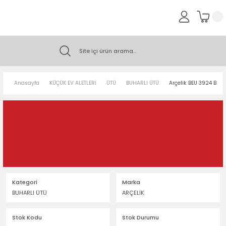
Anasayfa
KÜÇÜK EV ALETLERİ
ÜTÜ
BUHARLI ÜTÜ
Arçelik BEU 3924 Buha
Kategori
Marka
BUHARLI ÜTÜ
ARÇELİK
Stok Kodu
Stok Durumu