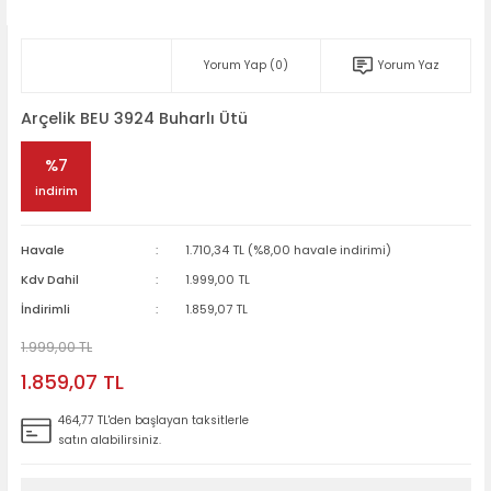
Yorum Yap (0)
Yorum Yaz
Arçelik BEU 3924 Buharlı Ütü
%7
indirim
Havale
1.710,34 TL (%8,00 havale indirimi)
Kdv Dahil
1.999,00 TL
İndirimli
1.859,07 TL
1.999,00 TL
1.859,07 TL
464,77 TL'den başlayan taksitlerle
satın alabilirsiniz.