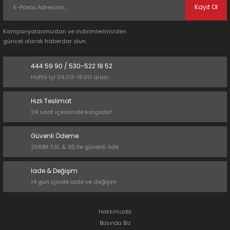
Kayıt Ol
Kampanyalarımızdan ve indirimlerimizden
güncel olarak haberdar olun.
444 59 90 / 530-522 18 52
Hafta İçi 09.00-19:00 arası
Hızlı Teslimat
24 saat içerisinde kargoda!
Güvenli Ödeme
256Bit SSL & 3D İle güvenli öde
İade & Değişim
14 gün içinde iade ve değişim
Hakkımızda
Basında Biz