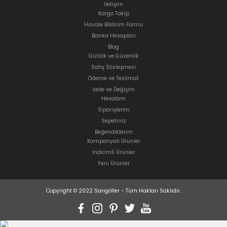
İletişim
Kargo Takip
Havale Bildirim Formu
Banka Hesapları
Blog
Gizlilik ve Güvenlik
Satış Sözleşmesi
Ödeme ve Teslimat
İade ve Değişim
Hesabım
Siparişlerim
Sepetiniz
Beğendiklerim
Kampanyalı Ürünler
İndirimli Ürünler
Yeni Ürünler
Copyright © 2022 Sarıgöller - Tüm Hakları Saklıdır.