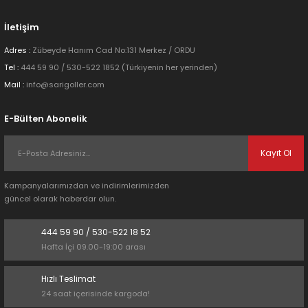
Bu ürüne benzer farklı alternatifler olmalı.
İletişim
Adres :
Zübeyde Hanım Cad No:131 Merkez / ORDU
Tel :
444 59 90 / 530-522 1852 (Türkiyenin her yerinden)
Mail :
info@sarigoller.com
Gönder
E-Bülten Abonelik
Kayıt Ol
Kampanyalarımızdan ve indirimlerimizden
güncel olarak haberdar olun.
444 59 90 / 530-522 18 52
Hafta İçi 09.00-19:00 arası
Hızlı Teslimat
24 saat içerisinde kargoda!