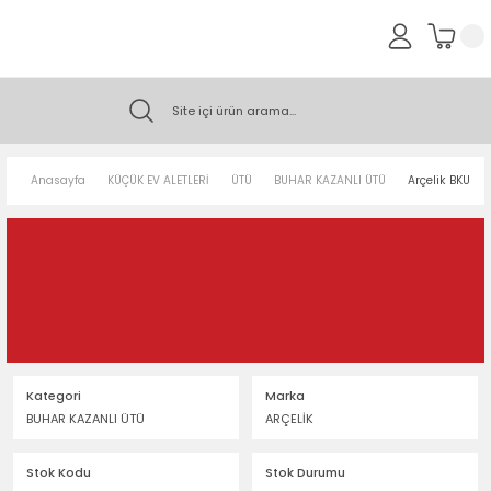
Anasayfa
KÜÇÜK EV ALETLERİ
ÜTÜ
BUHAR KAZANLI ÜTÜ
Arçelik BKU 90
Kategori
Marka
BUHAR KAZANLI ÜTÜ
ARÇELİK
Stok Kodu
Stok Durumu