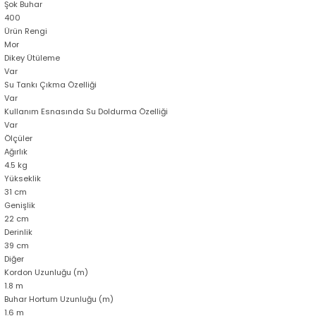
Şok Buhar
400
Ürün Rengi
Mor
Dikey Ütüleme
Var
Su Tankı Çıkma Özelliği
Var
Kullanım Esnasında Su Doldurma Özelliği
Var
Ölçüler
Ağırlık
4.5 kg
Yükseklik
31 cm
Genişlik
22 cm
Derinlik
39 cm
Diğer
Kordon Uzunluğu (m)
1.8 m
Buhar Hortum Uzunluğu (m)
1.6 m