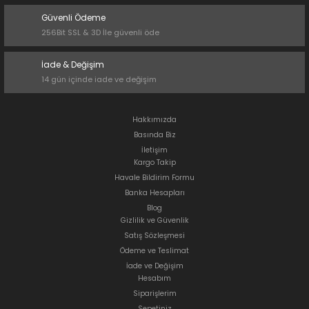
Güvenli Ödeme
256Bit SSL & 3D İle güvenli öde
İade & Değişim
14 gün içinde iade ve değişim
Hakkımızda
Basında Biz
İletişim
Kargo Takip
Havale Bildirim Formu
Banka Hesapları
Blog
Gizlilik ve Güvenlik
Satış Sözleşmesi
Ödeme ve Teslimat
İade ve Değişim
Hesabım
Siparişlerim
Sepetiniz