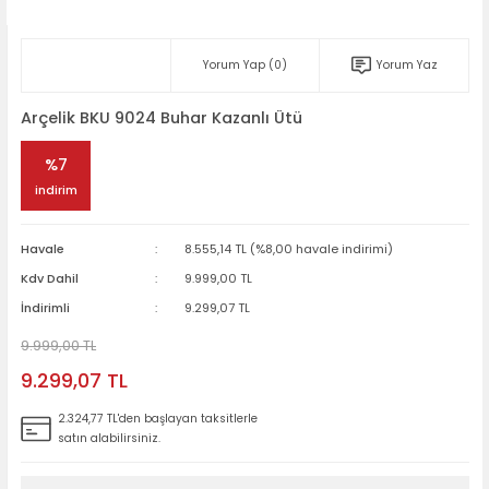
Yorum Yap (0)
Yorum Yaz
Arçelik BKU 9024 Buhar Kazanlı Ütü
%7
indirim
Havale
8.555,14 TL (%8,00 havale indirimi)
Kdv Dahil
9.999,00 TL
İndirimli
9.299,07 TL
9.999,00 TL
9.299,07 TL
2.324,77 TL'den başlayan taksitlerle
satın alabilirsiniz.