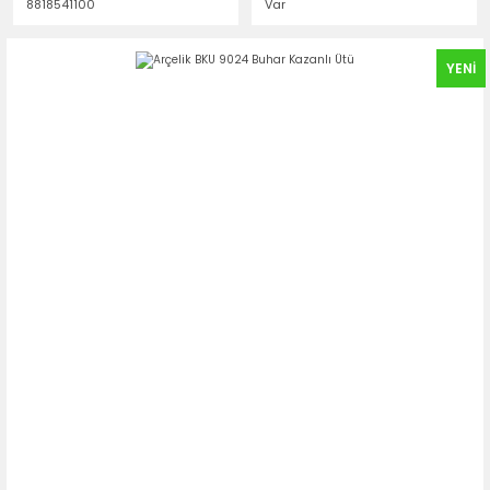
8818541100
Var
YENİ