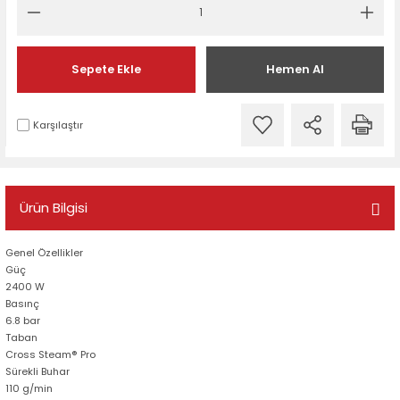
Sepete Ekle
Hemen Al
Karşılaştır
Ürün Bilgisi
Genel Özellikler
Güç
2400 W
Basınç
6.8 bar
Taban
Cross Steam® Pro
Sürekli Buhar
110 g/min