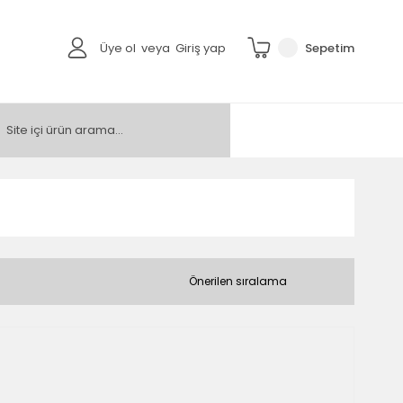
Üye ol
veya
Giriş yap
Sepetim