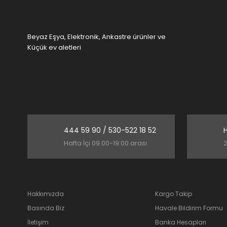
Beyaz Eşya, Elektronik, Ankastre ürünler ve
Küçük ev aletleri
444 59 90 / 530-522 18 52
H
Hafta İçi 09.00-19:00 arası
2
Hakkımızda
Kargo Takip
Basında Biz
Havale Bildirim Formu
İletişim
Banka Hesapları