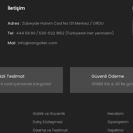
İletişim
Adres :
Zübeyde Hanım Cad No:131 Merkez / ORDU
Tel :
444 59 90 / 530-522 1852 (Türkiyenin her yerinden)
Mail :
info@sarigoller.com
ızlı Teslimat
Güvenli Ödeme
4 saat içerisinde kargoda!
256Bit SSL & 3D İle gü
Gizlilik ve Güvenlik
Hesabım
Satış Sözleşmesi
Siparişlerim
Ödeme ve Teslimat
Sepetiniz